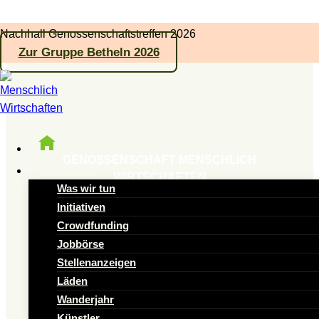
Zum
Nachhall Genossenschaftstreffen 2026
Inhalt
Zur Gruppe Betheln 2026
springen
GENOSSENSCHAFT MENSCHLICH
Was wir tun
WIRTSCHAFTEN
Was wir tun
Initiativen
Gemeinsame Ideen
Crowdfunding
Jobbörse
für den Wandel
Stellenanzeigen
Läden
Impulse und Inspirationen – als
Wanderjahr
Künstler