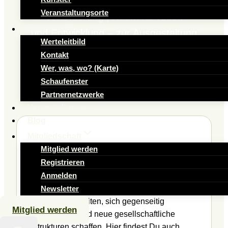
Grundlage für gesellschaftliche
Veranstaltungsorte
Veränderung | Raum für Ideen
Über uns
und Entwicklung – zur Ausgestaltung
Werteleitbild
von konkreten Projekten
Kontakt
Wer, was, wo? (Karte)
Meine Vorteile als Mitglied
Schaufenster
Partnernetzwerke
Veranstaltungen
Blog
Mitgliedschaft
Mitglied werden
Netzwerk
Registrieren
Anmelden
Die Vision umfasst den Aufbau eines
Netzwerks, in dem Menschen
Newsletter
zusammenarbeiten, sich gegenseitig
Mitglied werden
unterstützen und neue gesellschaftliche
Strukturen schaffen. Hier findest Du auch