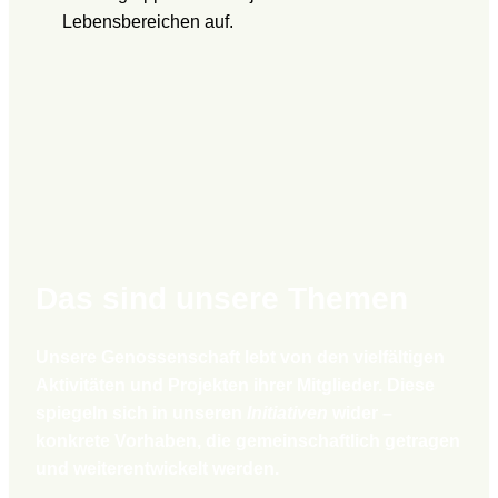
Lebensbereichen auf.
Das sind unsere Themen
Unsere Genossenschaft lebt von den vielfältigen
Aktivitäten und Projekten ihrer Mitglieder. Diese
spiegeln sich in unseren
Initiativen
wider –
konkrete Vorhaben, die gemeinschaftlich getragen
und weiterentwickelt werden.