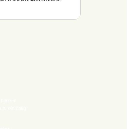
htig ein
un, einmalig
edern