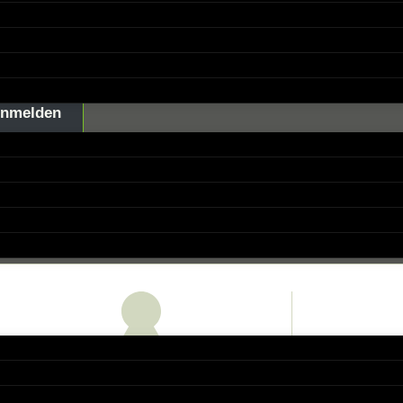
t ist mehr als nur ein wirtschaftliches Modell.
ichkeit, Dich persönlich zu entwickeln und etw
bewirken.
nmelden