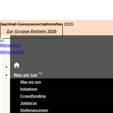
Zum
Nachhall Genossenschaftstreffen 2026
Inhalt
Zur Gruppe Betheln 2026
springen
Was wir tun
Was wir tun
M
Initiativen
Crowdfunding
Jobbörse
Stellenanzeigen