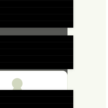
 Es gibt
as zu