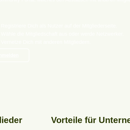
Registriere Dich als Nutzer auf der Mitgliederseite.
Wähle die Mitgliedschaft aus oder werde Netzwerker.
Vernetze Dich mit anderen Mitgliedern.
nmelden
lieder
Vorteile für Unter