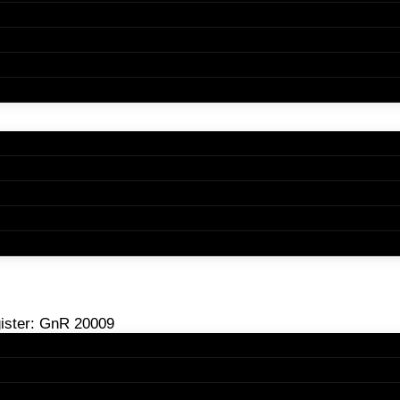
ften e.G.
ister: GnR 20009
sgericht Stralsund