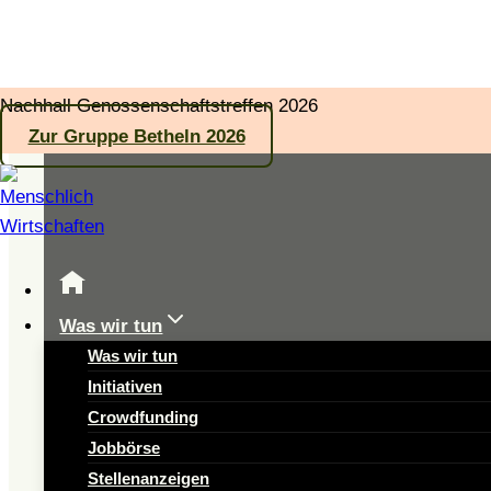
Zum
Nachhall Genossenschaftstreffen 2026
Inhalt
Zur Gruppe Betheln 2026
springen
Was wir tun
Was wir tun
Initiativen
Crowdfunding
Jobbörse
Stellenanzeigen