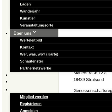
Läden
Wanderjahr
Künstler
Veranstaltungsorte
Über uns
Werteleitbild
Kontakt
Impressum
Wer, was, wo? (Karte)
Schaufenster
Menschlich Wirtscha
Partnernetzwerke
Mauerstraße 12 a
Veranstaltungen
18439 Stralsund
Blog
Mitgliedschaft
Genossenschaftsreg
Mitglied werden
Registergericht: Amt
Registrieren
Vertreten durch:
Anmelden