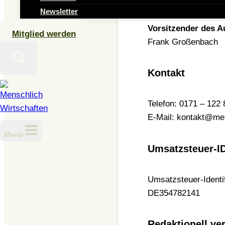
Sabine Langer, Ines
Newsletter
Vorsitzender des Au
Mitglied werden
Frank Großenbach
Kontakt
Telefon: 0171 – 122 
E-Mail:
kontakt@men
Menü
Umsatzsteuer-I
Umsatzsteuer-Ident
DE354782141
Redaktionell ve