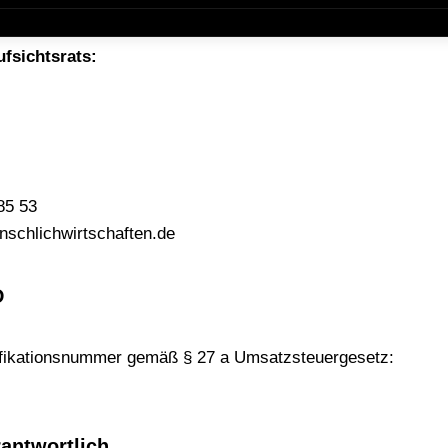
 Dietrich, Henryk Mioskowski, Wolfgang Huß
fsichtsrats:
85 53
schlichwirtschaften.de
D
ifikationsnummer gemäß § 27 a Umsatzsteuergesetz:
rantwortlich