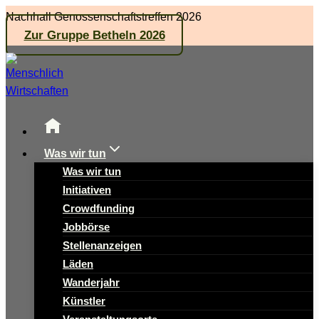
Zum
Nachhall Genossenschaftstreffen 2026
Inhalt
Zur Gruppe Betheln 2026
springen
Was wir tun
Was wir tun
Initiativen
Crowdfunding
Jobbörse
Stellenanzeigen
Läden
Wanderjahr
Künstler