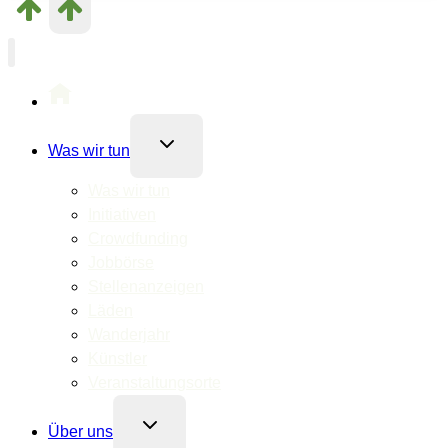
Untermenü
Was wir tun
umschalten
Was wir tun
Initiativen
Crowdfunding
Jobbörse
Stellenanzeigen
Läden
Wanderjahr
Künstler
Veranstaltungsorte
Untermenü
Über uns
umschalten