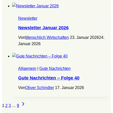
Newsletter
Newsletter Januar 2026
Von
Menschlich Wirtschaften
23. Januar 2026
24.
Januar 2026
Allgemein
|
Gute Nachrichten
Gute Nachrichten – Folge 40
Von
Oliver Schindler
17. Januar 2026
Seitennavigation
Nächste
1
2
3
…
8
Seite