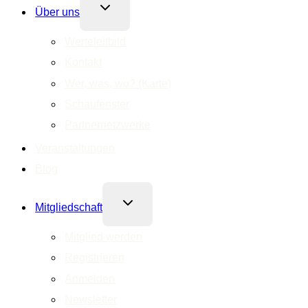
Untermenü
Über uns
umschalten
Werteleitbild
Kontakt
Wer, was, wo? (Karte)
Schaufenster
Partnernetzwerke
Veranstaltungen
Blog
Untermenü
Mitgliedschaft
umschalten
Mitglied werden
Registrieren
Anmelden
Newsletter