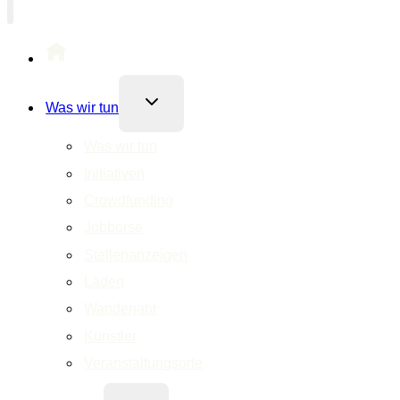
Untermenü
Was wir tun
umschalten
Was wir tun
Initiativen
Crowdfunding
Jobbörse
Stellenanzeigen
Läden
Wanderjahr
Künstler
Veranstaltungsorte