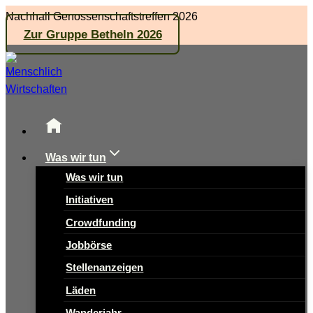
Zum
Nachhall Genossenschaftstreffen 2026
Inhalt
Zur Gruppe Betheln 2026
springen
Was wir tun
Was wir tun
Initiativen
Crowdfunding
Jobbörse
Stellenanzeigen
Läden
Wanderjahr