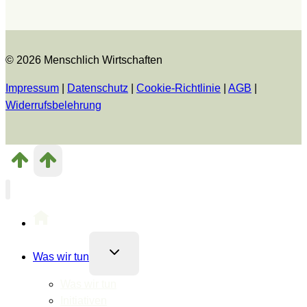
© 2026 Menschlich Wirtschaften
Impressum
|
Datenschutz
|
Cookie-Richtlinie
|
AGB
|
Widerrufsbelehrung
Untermenü
Was wir tun
umschalten
Was wir tun
Initiativen