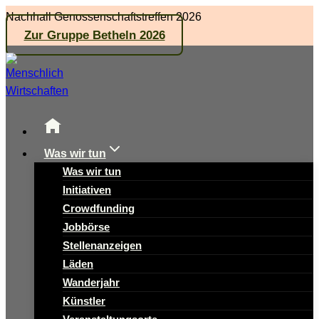
Zum
Nachhall Genossenschaftstreffen 2026
Inhalt
Zur Gruppe Betheln 2026
springen
Was wir tun
Was wir tun
Initiativen
Crowdfunding
Jobbörse
Stellenanzeigen
Läden
Wanderjahr
Künstler