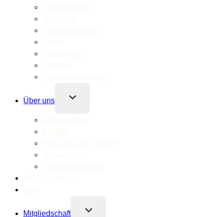
Crowdfunding
Jobbörse
Stellenanzeigen
Läden
Wanderjahr
Künstler
Veranstaltungsorte
Untermenü
Über uns
umschalten
Werteleitbild
Kontakt
Wer, was, wo? (Karte)
Schaufenster
Partnernetzwerke
Veranstaltungen
Blog
Untermenü
Mitgliedschaft
umschalten