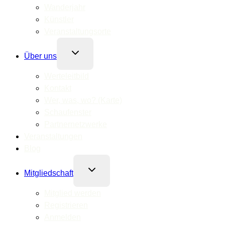
Wanderjahr
Künstler
Veranstaltungsorte
Untermenü
Über uns
umschalten
Werteleitbild
Kontakt
Wer, was, wo? (Karte)
Schaufenster
Partnernetzwerke
Veranstaltungen
Blog
Untermenü
Mitgliedschaft
umschalten
Mitglied werden
Registrieren
Anmelden