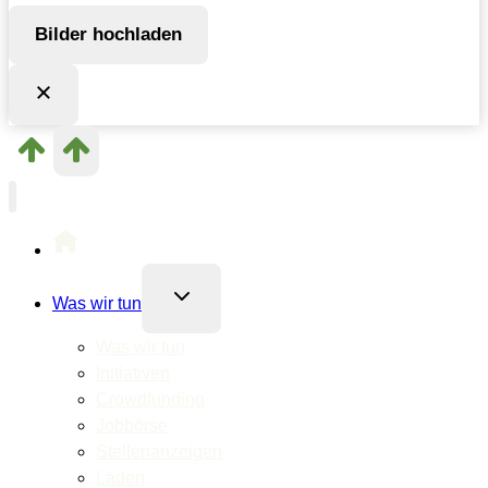
Bilder hochladen
Untermenü
Was wir tun
umschalten
Was wir tun
Initiativen
Crowdfunding
Jobbörse
Stellenanzeigen
Läden