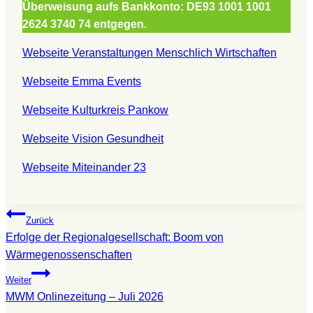
Überweisung aufs Bankkonto: DE93 1001 1001
2624 3740 74
entgegen.
Webseite Veranstaltungen Menschlich Wirtschaften
Webseite Emma Events
Webseite Kulturkreis Pankow
Webseite Vision Gesundheit
Webseite Miteinander 23
Beitragsnavigation
Zurück
Erfolge der Regionalgesellschaft: Boom von
Wärmegenossenschaften
Weiter
MWM Onlinezeitung – Juli 2026