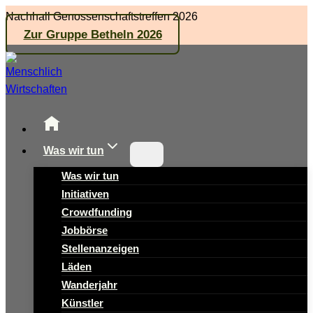
Zum
Nachhall Genossenschaftstreffen 2026
Inhalt
Zur Gruppe Betheln 2026
springen
Was wir tun
Was wir tun
Initiativen
Crowdfunding
Jobbörse
Stellenanzeigen
Läden
Wanderjahr
Künstler