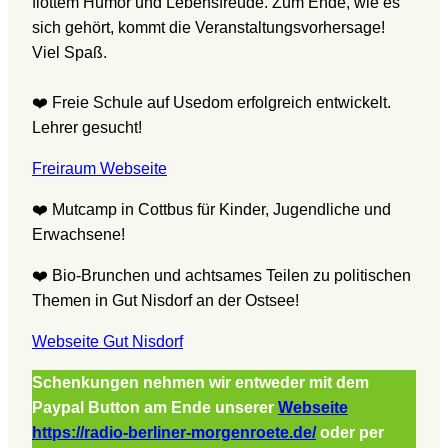
flottem Humor und Lebensfreude. Zum Ende, wie es
sich gehört, kommt die Veranstaltungsvorhersage!
Viel Spaß.
❤️ Freie Schule auf Usedom erfolgreich entwickelt.
Lehrer gesucht!
Freiraum Webseite
❤️ Mutcamp in Cottbus für Kinder, Jugendliche und
Erwachsene!
❤️ Bio-Brunchen und achtsames Teilen zu politischen
Themen in Gut Nisdorf an der Ostsee!
Webseite Gut Nisdorf
Schenkungen nehmen wir
entweder
mit dem
Paypal
B
utton
am Ende
unserer
Webseite
https://radio-berliner-morgenroete.de/
oder per