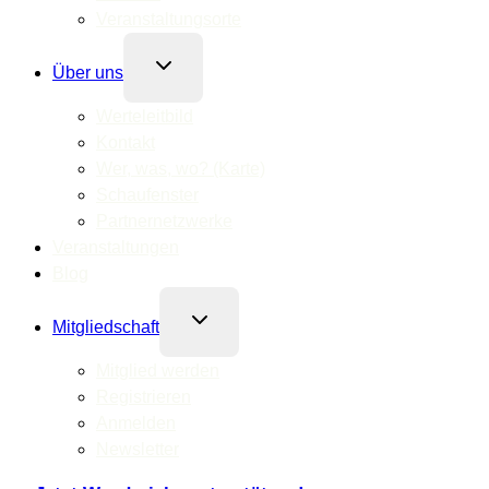
Veranstaltungsorte
Untermenü
Über uns
umschalten
Werteleitbild
Kontakt
Wer, was, wo? (Karte)
Schaufenster
Partnernetzwerke
Veranstaltungen
Blog
Untermenü
Mitgliedschaft
umschalten
Mitglied werden
Registrieren
Anmelden
Newsletter