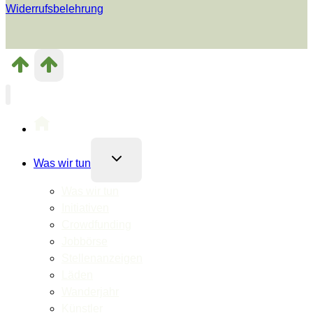
Widerrufsbelehrung
Untermenü
Was wir tun
umschalten
Was wir tun
Initiativen
Crowdfunding
Jobbörse
Stellenanzeigen
Läden
Wanderjahr
Künstler