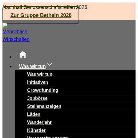
Zum
Nachhall Genossenschaftstreffen 2026
Inhalt
Zur Gruppe Betheln 2026
springen
Was wir tun
Was wir tun
Initiativen
Crowdfunding
Jobbörse
Stellenanzeigen
Läden
Wanderjahr
Künstler