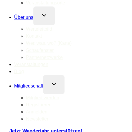
Veranstaltungsorte
Untermenü
Über uns
umschalten
Werteleitbild
Kontakt
Wer, was, wo? (Karte)
Schaufenster
Partnernetzwerke
Veranstaltungen
Blog
Untermenü
Mitgliedschaft
umschalten
Mitglied werden
Registrieren
Anmelden
Newsletter
Jetzt Wanderjahr unterstützen!