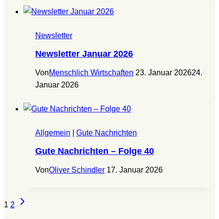
Newsletter
Newsletter Januar 2026
Von
Menschlich Wirtschaften
23. Januar 2026
24.
Januar 2026
Allgemein
|
Gute Nachrichten
Gute Nachrichten – Folge 40
Von
Oliver Schindler
17. Januar 2026
Seitennavigation
Nächste
1
2
Seite