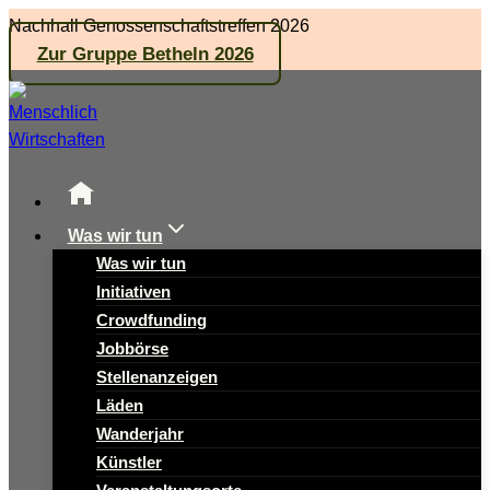
Zum
Nachhall Genossenschaftstreffen 2026
Inhalt
Zur Gruppe Betheln 2026
springen
Was wir tun
Was wir tun
Initiativen
Crowdfunding
Jobbörse
Stellenanzeigen
Läden
Wanderjahr
Künstler