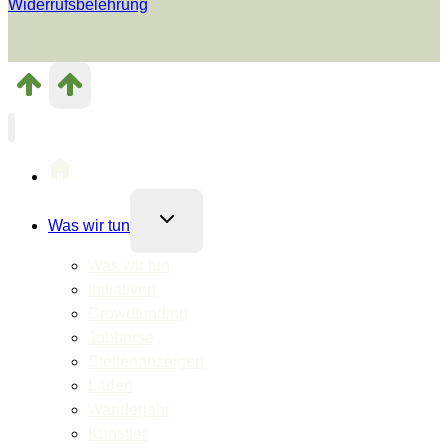
Widerrufsbelehrung
Untermenü
Was wir tun
umschalten
Was wir tun
Initiativen
Crowdfunding
Jobbörse
Stellenanzeigen
Läden
Wanderjahr
Künstler