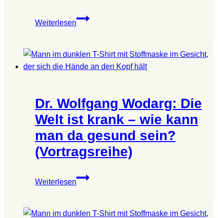
gesund
sein?
Dr.
Weiterlesen
(Vortragsreihe)
Wolfgang
Wodarg:
Die
Welt
ist
krank
Dr. Wolfgang Wodarg: Die
–
wie
Welt ist krank – wie kann
kann
man da gesund sein?
man
(Vortragsreihe)
da
gesund
sein?
Dr.
Weiterlesen
(Vortragsreihe)
Wolfgang
Wodarg:
Die