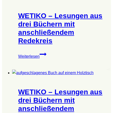
drei
Büchern
WETIKO – Lesungen aus
mit
anschließendem
drei Büchern mit
Redekreis
anschließendem
Redekreis
WETIKO
Weiterlesen
–
Lesungen
aus
drei
Büchern
WETIKO – Lesungen aus
mit
anschließendem
drei Büchern mit
Redekreis
anschließendem