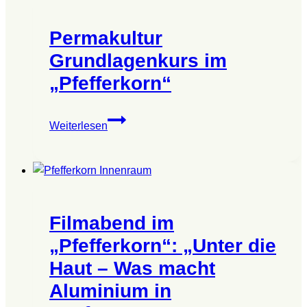
Gesundheit
im
Permakultur
Wald
Grundlagenkurs im
„Pfefferkorn“
Permakultur
Weiterlesen
Grundlagenkurs
im
„Pfefferkorn“
Filmabend im
„Pfefferkorn“: „Unter die
Haut – Was macht
Aluminium in