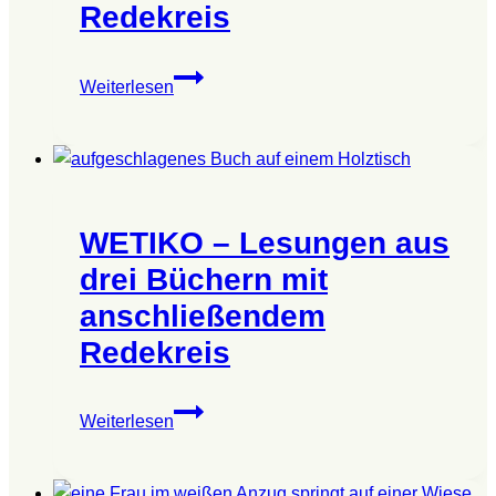
Redekreis
WETIKO
Weiterlesen
–
Lesungen
aus
drei
Büchern
WETIKO – Lesungen aus
mit
anschließendem
drei Büchern mit
Redekreis
anschließendem
Redekreis
WETIKO
Weiterlesen
–
Lesungen
aus