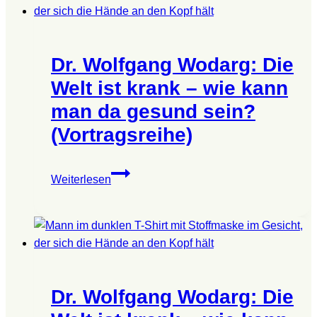
Welt
ist
krank
Dr. Wolfgang Wodarg: Die
–
wie
Welt ist krank – wie kann
kann
man da gesund sein?
man
(Vortragsreihe)
da
gesund
sein?
Dr.
Weiterlesen
(Vortragsreihe)
Wolfgang
Wodarg:
Die
Welt
ist
krank
Dr. Wolfgang Wodarg: Die
–
wie