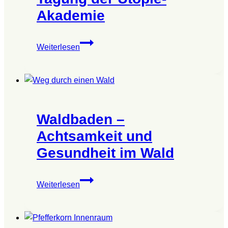
Shoes
Akademie
Wer
Weiterlesen
handelt,
bleibt!
–
3.
Tagung
Waldbaden –
der
Utopie-
Achtsamkeit und
Akademie
Gesundheit im Wald
Waldbaden
Weiterlesen
–
Achtsamkeit
und