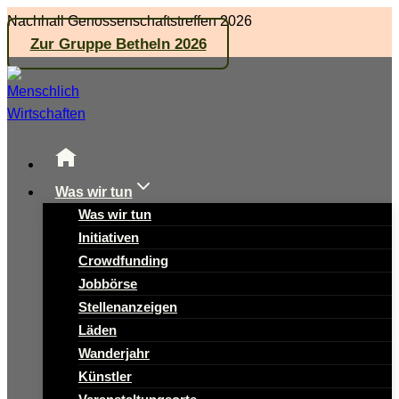
Zum
Nachhall Genossenschaftstreffen 2026
Inhalt
Zur Gruppe Betheln 2026
springen
Was wir tun
Was wir tun
Initiativen
Crowdfunding
Jobbörse
Stellenanzeigen
Läden
Wanderjahr
Künstler