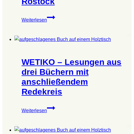
Rostock
57.
Weiterlesen
Gesundheitstreff
Rostock
WETIKO – Lesungen aus
drei Büchern mit
anschließendem
Redekreis
WETIKO
Weiterlesen
–
Lesungen
aus