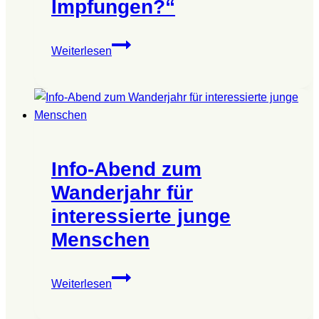
Impfungen?“
Filmabend
Weiterlesen
im
„Pfefferkorn“:
„Unter
die
Haut
–
Info-Abend zum
Was
macht
Wanderjahr für
Aluminium
interessierte junge
in
Menschen
Impfungen?“
Info-
Weiterlesen
Abend
zum