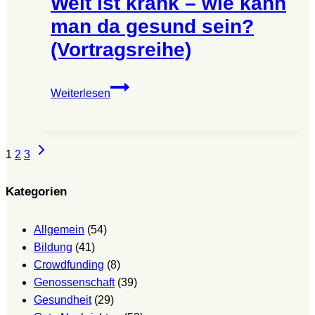
Welt ist krank – wie kann
kann
man da gesund sein?
man
(Vortragsreihe)
da
gesund
sein?
Dr.
Weiterlesen
(Vortragsreihe)
Wolfgang
Wodarg:
Die
Seitennavigation
Nächste
1
2
3
Welt
Seite
ist
krank
Kategorien
–
wie
Allgemein
(54)
kann
Bildung
(41)
man
Crowdfunding
(8)
da
Genossenschaft
(39)
gesund
Gesundheit
(29)
sein?