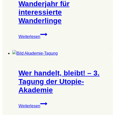
Wanderjahr für
interessierte
Wanderlinge
Info-
Weiterlesen
Abend
zum
Wanderjahr
für
interessierte
Wer handelt, bleibt! – 3.
Wanderlinge
Tagung der Utopie-
Akademie
Wer
Weiterlesen
handelt,