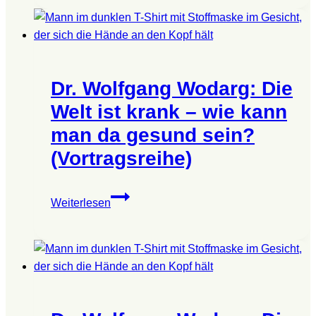
Die
Welt
ist
krank
Dr. Wolfgang Wodarg: Die
–
wie
Welt ist krank – wie kann
kann
man da gesund sein?
man
(Vortragsreihe)
da
gesund
sein?
Dr.
Weiterlesen
(Vortragsreihe)
Wolfgang
Wodarg:
Die
Welt
ist
krank