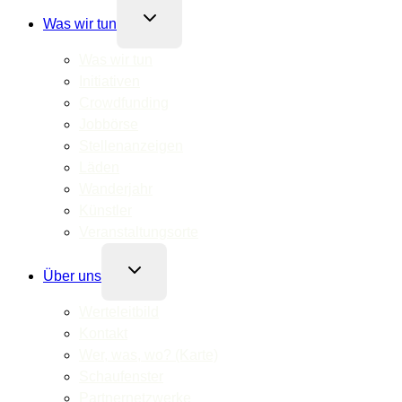
Untermenü
Was wir tun
umschalten
Was wir tun
Initiativen
Crowdfunding
Jobbörse
Stellenanzeigen
Läden
Wanderjahr
Künstler
Veranstaltungsorte
Untermenü
Über uns
umschalten
Werteleitbild
Kontakt
Wer, was, wo? (Karte)
Schaufenster
Partnernetzwerke