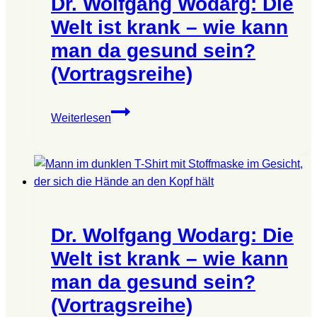
Dr. Wolfgang Wodarg: Die
–
wie
Welt ist krank – wie kann
kann
man da gesund sein?
man
(Vortragsreihe)
da
gesund
sein?
Dr.
Weiterlesen
(Vortragsreihe)
Wolfgang
Wodarg:
Die
Welt
ist
krank
Dr. Wolfgang Wodarg: Die
–
wie
Welt ist krank – wie kann
kann
man da gesund sein?
man
(Vortragsreihe)
da