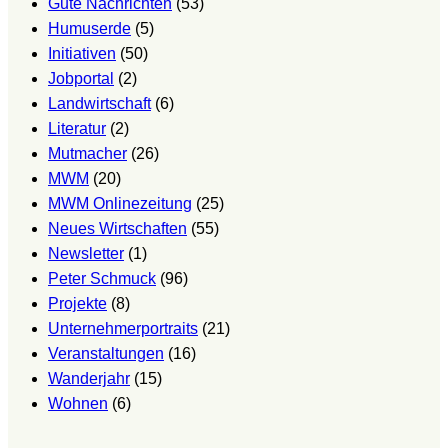
Gute Nachrichten
(53)
(Vortragsreihe)
Humuserde
(5)
Initiativen
(50)
Jobportal
(2)
Landwirtschaft
(6)
Literatur
(2)
Mutmacher
(26)
MWM
(20)
MWM Onlinezeitung
(25)
Neues Wirtschaften
(55)
Newsletter
(1)
Peter Schmuck
(96)
Projekte
(8)
Unternehmerportraits
(21)
Veranstaltungen
(16)
Wanderjahr
(15)
Wohnen
(6)