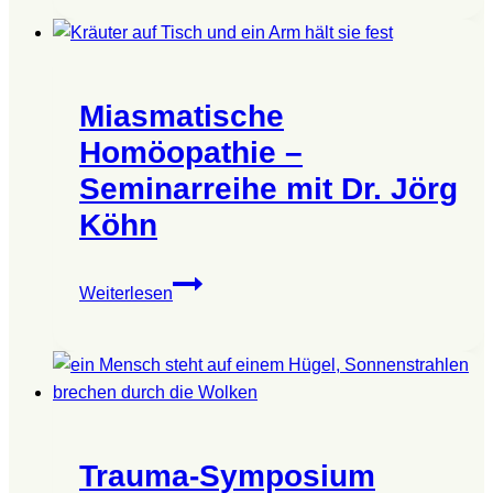
bleibt!
–
3.
Tagung
Miasmatische
der
Utopie-
Homöopathie –
Akademie
Seminarreihe mit Dr. Jörg
Köhn
Miasmatische
Weiterlesen
Homöopathie
–
Seminarreihe
mit
Dr.
Jörg
Trauma-Symposium
Köhn