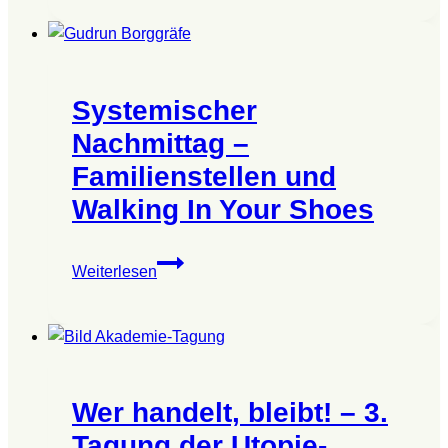
offenen
Türen
in
der
Systemischer
„HeideSeele“
Nachmittag –
Familienstellen und
Walking In Your Shoes
Systemischer
Weiterlesen
Nachmittag
–
Familienstellen
und
Walking
Wer handelt, bleibt! – 3.
In
Your
Tagung der Utopie-