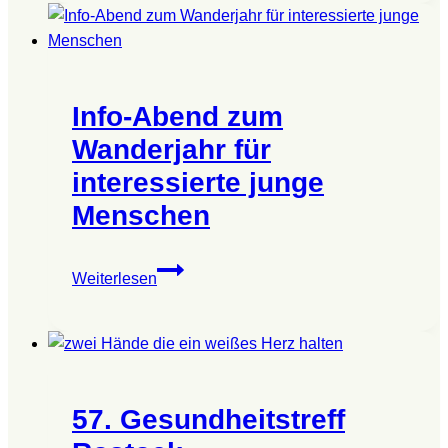
Wanderjahr
für
interessierte
junge
Info-Abend zum
Menschen
Wanderjahr für
interessierte junge
Menschen
Info-
Weiterlesen
Abend
zum
Wanderjahr
für
interessierte
57. Gesundheitstreff
junge
Menschen