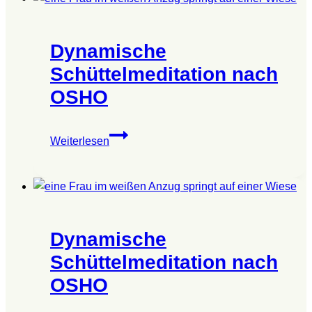
drei
Büchern
Dynamische
mit
anschließendem
Schüttelmeditation nach
Redekreis
OSHO
Dynamische
Weiterlesen
Schüttelmeditation
nach
OSHO
Dynamische
Schüttelmeditation nach
OSHO