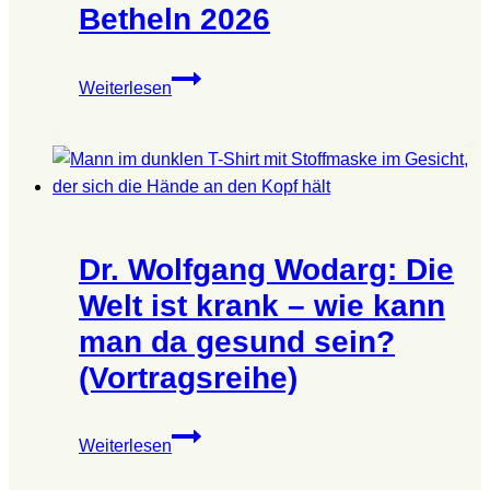
Betheln 2026
Trauma-
Weiterlesen
Symposium
Betheln
2026
Dr. Wolfgang Wodarg: Die
Welt ist krank – wie kann
man da gesund sein?
(Vortragsreihe)
Dr.
Weiterlesen
Wolfgang
Wodarg: