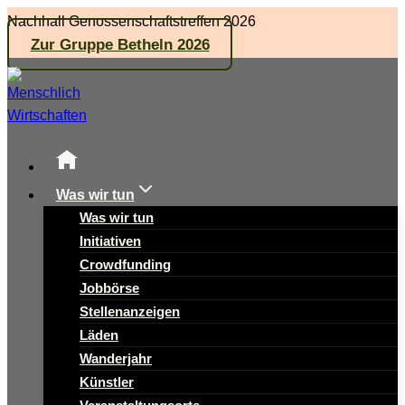
Zum
Nachhall Genossenschaftstreffen 2026
Inhalt
Zur Gruppe Betheln 2026
springen
Was wir tun
Was wir tun
Initiativen
Crowdfunding
Jobbörse
Stellenanzeigen
Läden
Wanderjahr
Künstler