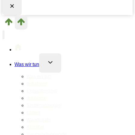
Untermenü
Was wir tun
umschalten
Was wir tun
Initiativen
Crowdfunding
Jobbörse
Stellenanzeigen
Läden
Wanderjahr
Künstler
Veranstaltungsorte