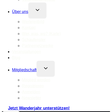
Untermenü
Über uns
umschalten
Werteleitbild
Kontakt
Wer, was, wo? (Karte)
Schaufenster
Partnernetzwerke
Veranstaltungen
Blog
Untermenü
Mitgliedschaft
umschalten
Mitglied werden
Registrieren
Anmelden
Newsletter
Jetzt Wanderjahr unterstützen!