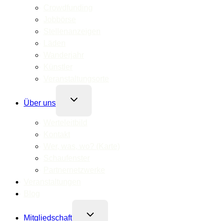
Crowdfunding
Jobbörse
Stellenanzeigen
Läden
Wanderjahr
Künstler
Veranstaltungsorte
Untermenü
Über uns
umschalten
Werteleitbild
Kontakt
Wer, was, wo? (Karte)
Schaufenster
Partnernetzwerke
Veranstaltungen
Blog
Untermenü
Mitgliedschaft