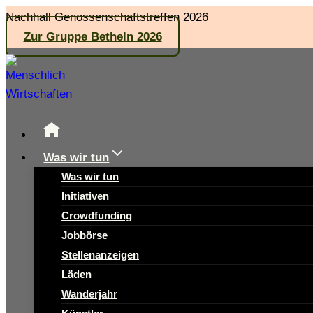
Zum
Nachhall Genossenschaftstreffen 2026
Inhalt
Zur Gruppe Betheln 2026
springen
Was wir tun
Was wir tun
Initiativen
Crowdfunding
Jobbörse
Stellenanzeigen
Läden
Wanderjahr