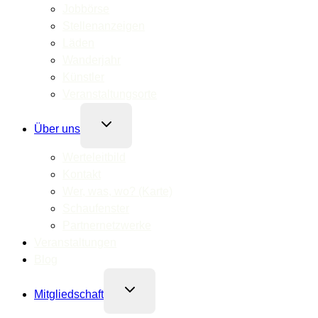
Jobbörse
Stellenanzeigen
Läden
Wanderjahr
Künstler
Veranstaltungsorte
Untermenü
Über uns
umschalten
Werteleitbild
Kontakt
Wer, was, wo? (Karte)
Schaufenster
Partnernetzwerke
Veranstaltungen
Blog
Untermenü
Mitgliedschaft
umschalten