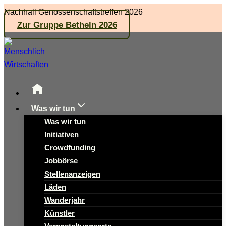
Zum
Nachhall Genossenschaftstreffen 2026
Inhalt
Zur Gruppe Betheln 2026
springen
Was wir tun
Was wir tun
Initiativen
Crowdfunding
Jobbörse
Stellenanzeigen
Läden
Wanderjahr
Künstler