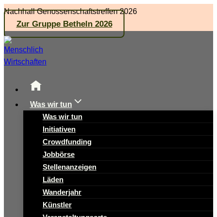
Zum
Nachhall Genossenschaftstreffen 2026
Inhalt
Zur Gruppe Betheln 2026
springen
Was wir tun
Was wir tun
Initiativen
Crowdfunding
Jobbörse
Stellenanzeigen
Läden
Wanderjahr
Künstler