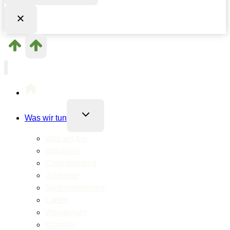
Untermenü
Was wir tun
umschalten
Was wir tun
Initiativen
Crowdfunding
Jobbörse
Stellenanzeigen
Läden
Wanderjahr
Künstler