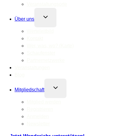
Veranstaltungsorte
Untermenü
Über uns
umschalten
Werteleitbild
Kontakt
Wer, was, wo? (Karte)
Schaufenster
Partnernetzwerke
Veranstaltungen
Blog
Untermenü
Mitgliedschaft
umschalten
Mitglied werden
Registrieren
Anmelden
Newsletter