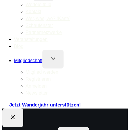
Werteleitbild
Kontakt
Wer, was, wo? (Karte)
Schaufenster
Partnernetzwerke
Veranstaltungen
Blog
Untermenü
Mitgliedschaft
umschalten
Mitglied werden
Registrieren
Anmelden
Newsletter
Jetzt Wanderjahr unterstützen!