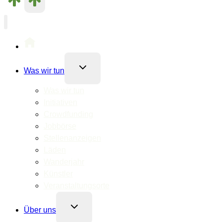
Untermenü
Was wir tun
umschalten
Was wir tun
Initiativen
Crowdfunding
Jobbörse
Stellenanzeigen
Läden
Wanderjahr
Künstler
Veranstaltungsorte
Untermenü
Über uns
umschalten