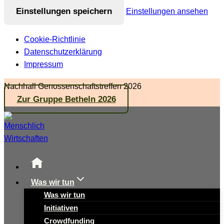
Einstellungen speichern
Einstellungen ansehen
Cookie-Richtlinie
Datenschutzerklärung
Impressum
Zum
Nachhall Genossenschaftstreffen 2026
Inhalt
Zur Gruppe Betheln 2026
springen
Was wir tun
Was wir tun
Initiativen
Crowdfunding