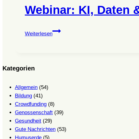
Webinar: KI, Daten 
Webinar:
Weiterlesen
KI,
Daten
&
Medizin
Kategorien
–
Was
Allgemein
(54)
uns
Bildung
(41)
2026
Crowdfunding
(8)
erwartet
Genossenschaft
(39)
Gesundheit
(29)
Gute Nachrichten
(53)
Humuserde
(5)