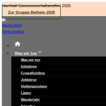
Zum
Nachhall Genossenschaftstreffen 2026
Inhalt
Zur Gruppe Betheln 2026
springen
Was wir tun
Was wir tun
Initiativen
Crowdfunding
Jobbörse
Stellenanzeigen
Läden
Wanderjahr