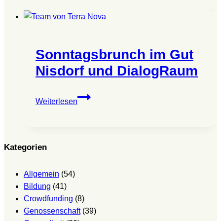
Gut
Nisdorf
und
DialogRaum
Sonntagsbrunch im Gut
Nisdorf und DialogRaum
Sonntagsbrunch
Weiterlesen
im
Gut
Nisdorf
und
Kategorien
DialogRaum
Allgemein
(54)
Bildung
(41)
Crowdfunding
(8)
Genossenschaft
(39)