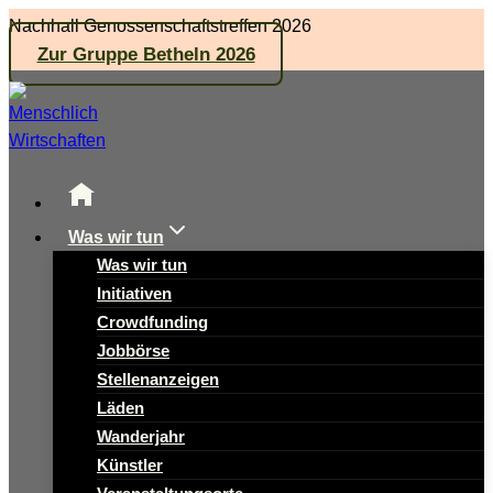
Zum
Nachhall Genossenschaftstreffen 2026
Inhalt
Zur Gruppe Betheln 2026
springen
Was wir tun
Was wir tun
Initiativen
Crowdfunding
Jobbörse
Stellenanzeigen
Läden
Wanderjahr
Künstler