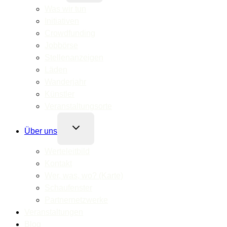
Was wir tun
Initiativen
Crowdfunding
Jobbörse
Stellenanzeigen
Läden
Wanderjahr
Künstler
Veranstaltungsorte
Untermenü
Über uns
umschalten
Werteleitbild
Kontakt
Wer, was, wo? (Karte)
Schaufenster
Partnernetzwerke
Veranstaltungen
Blog