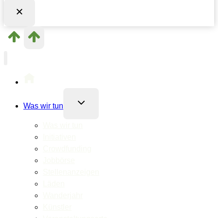
Untermenü
Was wir tun
umschalten
Was wir tun
Initiativen
Crowdfunding
Jobbörse
Stellenanzeigen
Läden
Wanderjahr
Künstler