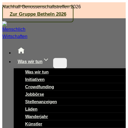
Zum
Nachhall Genossenschaftstreffen 2026
Inhalt
Zur Gruppe Betheln 2026
springen
Was wir tun
Was wir tun
Initiativen
Crowdfunding
Jobbörse
Stellenanzeigen
Läden
Wanderjahr
Künstler