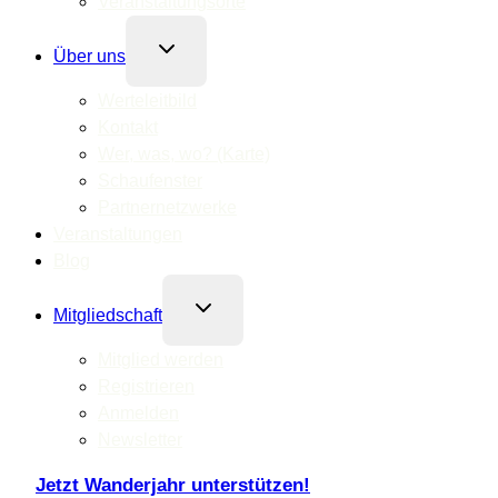
Veranstaltungsorte
Untermenü
Über uns
umschalten
Werteleitbild
Kontakt
Wer, was, wo? (Karte)
Schaufenster
Partnernetzwerke
Veranstaltungen
Blog
Untermenü
Mitgliedschaft
umschalten
Mitglied werden
Registrieren
Anmelden
Newsletter
Jetzt Wanderjahr unterstützen!