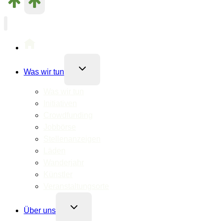
Untermenü
Was wir tun
umschalten
Was wir tun
Initiativen
Crowdfunding
Jobbörse
Stellenanzeigen
Läden
Wanderjahr
Künstler
Veranstaltungsorte
Untermenü
Über uns
umschalten