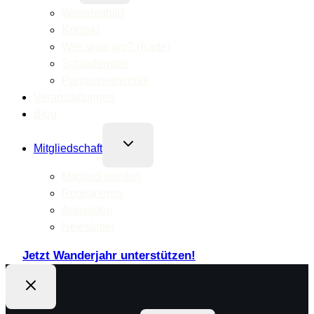
Werteleitbild
Kontakt
Wer, was, wo? (Karte)
Schaufenster
Partnernetzwerke
Veranstaltungen
Blog
Untermenü
Mitgliedschaft
umschalten
Mitglied werden
Registrieren
Anmelden
Newsletter
Jetzt Wanderjahr unterstützen!