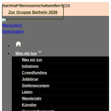
Zum
Nachhall Genossenschaftstreffen 2026
Inhalt
Zur Gruppe Betheln 2026
springen
Was wir tun
Was wir tun
Initiativen
Crowdfunding
Jobbörse
Stellenanzeigen
Läden
Wanderjahr
Künstler