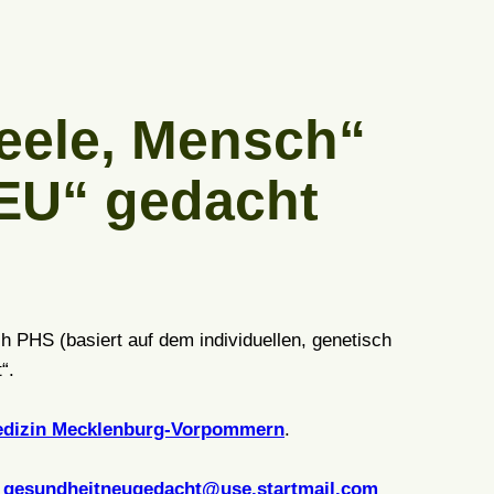
Seele, Mensch“
EU“ gedacht
 PHS (basiert auf dem individuellen, genetisch
“.
dizin Mecklenburg-Vorpommern
.
gesundheitneugedacht@use.startmail.com