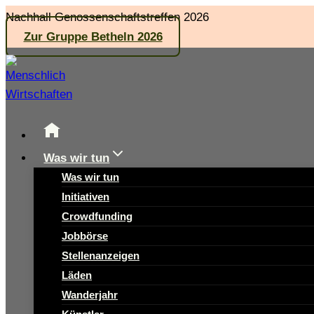
Zum
Nachhall Genossenschaftstreffen 2026
Inhalt
Zur Gruppe Betheln 2026
springen
Was wir tun
Was wir tun
Initiativen
Crowdfunding
Jobbörse
Stellenanzeigen
Läden
Wanderjahr