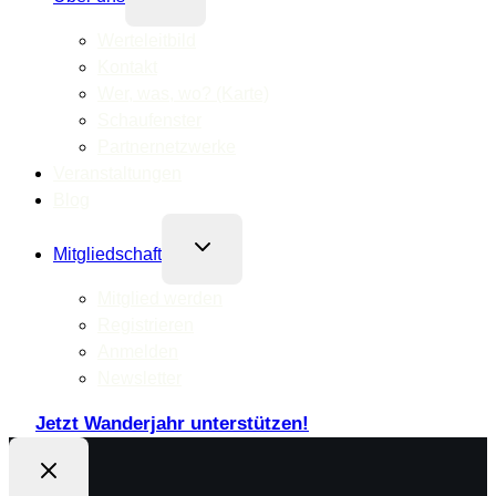
umschalten
Werteleitbild
Kontakt
Wer, was, wo? (Karte)
Schaufenster
Partnernetzwerke
Veranstaltungen
Blog
Untermenü
Mitgliedschaft
umschalten
Mitglied werden
Registrieren
Anmelden
Newsletter
Jetzt Wanderjahr unterstützen!