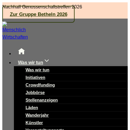
Zum
Nachhall Genossenschaftstreffen 2026
Inhalt
Zur Gruppe Betheln 2026
springen
Was wir tun
Was wir tun
Initiativen
Crowdfunding
Jobbörse
Stellenanzeigen
Läden
Wanderjahr
Künstler