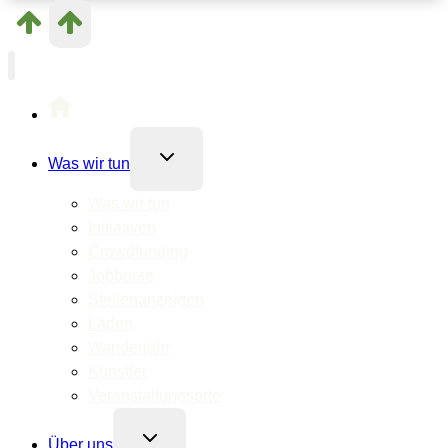
Untermenü
Was wir tun
umschalten
Was wir tun
Initiativen
Crowdfunding
Jobbörse
Stellenanzeigen
Läden
Wanderjahr
Künstler
Veranstaltungsorte
Untermenü
Über uns