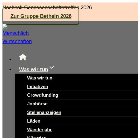
Zum
Nachhall Genossenschaftstreffen 2026
Inhalt
Zur Gruppe Betheln 2026
springen
Was wir tun
Was wir tun
Initiativen
Crowdfunding
Jobbörse
Stellenanzeigen
Läden
Wanderjahr