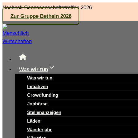
Zum
Nachhall Genossenschaftstreffen 2026
Inhalt
Zur Gruppe Betheln 2026
springen
Was wir tun
Was wir tun
Initiativen
Crowdfunding
Jobbörse
Stellenanzeigen
Läden
Wanderjahr