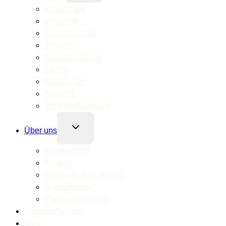
Was wir tun
Initiativen
Crowdfunding
Jobbörse
Stellenanzeigen
Läden
Wanderjahr
Künstler
Veranstaltungsorte
Untermenü
Über uns
umschalten
Werteleitbild
Kontakt
Wer, was, wo? (Karte)
Schaufenster
Partnernetzwerke
Veranstaltungen
Blog