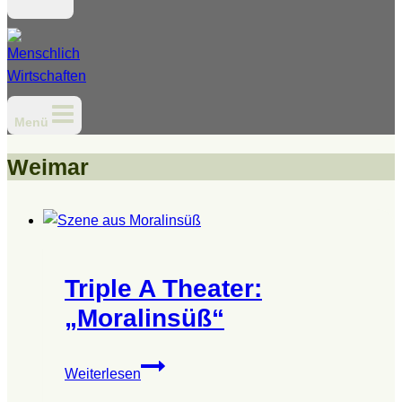
Menü
Weimar
Triple A Theater:
„Moralinsüß“
Triple
Weiterlesen
A