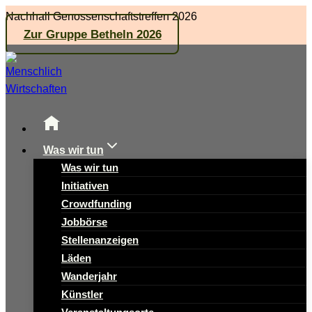
Zum
Nachhall Genossenschaftstreffen 2026
Inhalt
Zur Gruppe Betheln 2026
springen
Was wir tun
Was wir tun
Initiativen
Crowdfunding
Jobbörse
Stellenanzeigen
Läden
Wanderjahr
Künstler