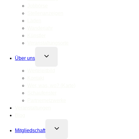
Jobbörse
Stellenanzeigen
Läden
Wanderjahr
Künstler
Veranstaltungsorte
Untermenü
Über uns
umschalten
Werteleitbild
Kontakt
Wer, was, wo? (Karte)
Schaufenster
Partnernetzwerke
Veranstaltungen
Blog
Untermenü
Mitgliedschaft
umschalten