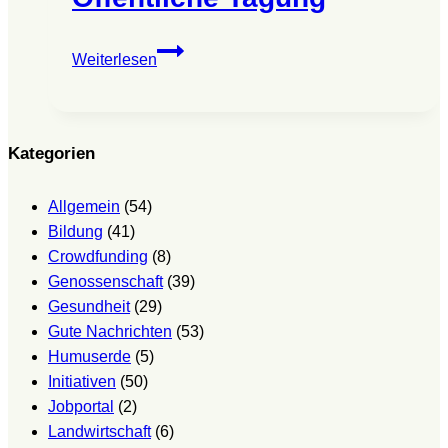
Wirtschaft
Weiterlesen
im
Einklang
mit
Ökologie
Kategorien
und
Sozialer
Allgemein
(54)
Gerechtigkeit
Bildung
(41)
–
Crowdfunding
(8)
Öffentliche
Genossenschaft
(39)
Tagung
Gesundheit
(29)
Gute Nachrichten
(53)
Humuserde
(5)
Initiativen
(50)
Jobportal
(2)
Landwirtschaft
(6)