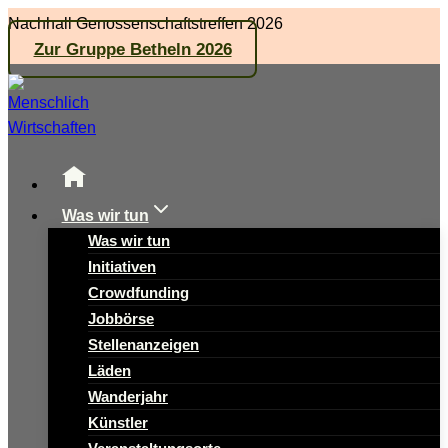
Zum
Nachhall Genossenschaftstreffen 2026
Inhalt
Zur Gruppe Betheln 2026
springen
Was wir tun
Was wir tun
Initiativen
Crowdfunding
Jobbörse
Stellenanzeigen
Läden
Wanderjahr
Künstler