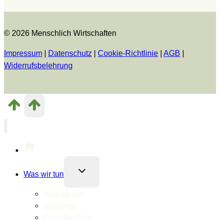
© 2026 Menschlich Wirtschaften
Impressum
|
Datenschutz
|
Cookie-Richtlinie
|
AGB
|
Widerrufsbelehrung
Untermenü
Was wir tun
umschalten
Was wir tun
Initiativen
Crowdfunding