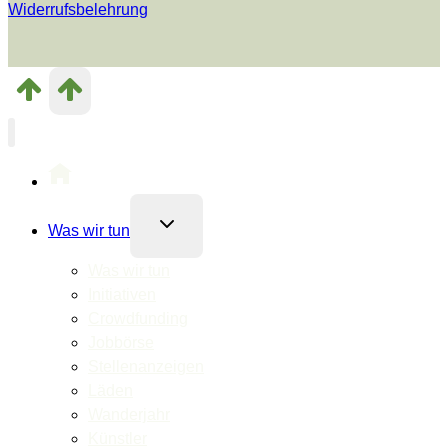
Widerrufsbelehrung
Untermenü
Was wir tun
umschalten
Was wir tun
Initiativen
Crowdfunding
Jobbörse
Stellenanzeigen
Läden
Wanderjahr
Künstler