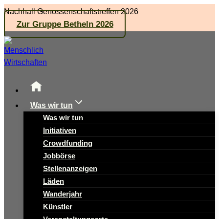
Zum
Nachhall Genossenschaftstreffen 2026
Inhalt
Zur Gruppe Betheln 2026
springen
Was wir tun
Was wir tun
Initiativen
Crowdfunding
Jobbörse
Stellenanzeigen
Läden
Wanderjahr
Künstler