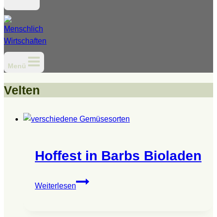
Menü
Velten
Hoffest in Barbs Bioladen
Hoffest
Weiterlesen
in
Barbs
Bioladen