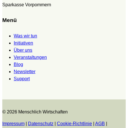
Sparkasse Vorpommern
Menü
Was wir tun
Initiativen
Über uns
Veranstaltungen
Blog
Newsletter
Support
© 2026 Menschlich Wirtschaften
Impressum
|
Datenschutz
|
Cookie-Richtlinie
|
AGB
|