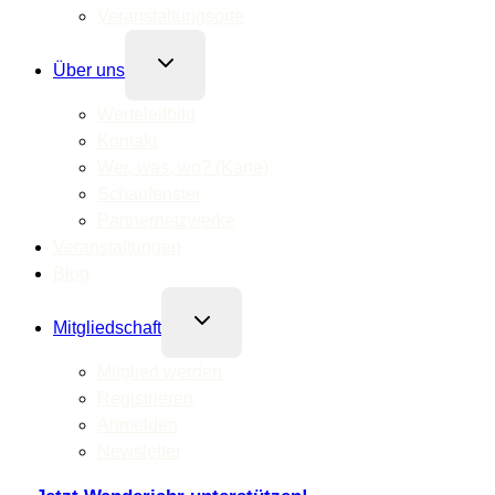
Veranstaltungsorte
Untermenü
Über uns
umschalten
Werteleitbild
Kontakt
Wer, was, wo? (Karte)
Schaufenster
Partnernetzwerke
Veranstaltungen
Blog
Untermenü
Mitgliedschaft
umschalten
Mitglied werden
Registrieren
Anmelden
Newsletter