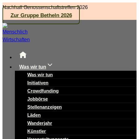
Zum
Nachhall Genossenschaftstreffen 2026
Inhalt
Zur Gruppe Betheln 2026
springen
Was wir tun
Was wir tun
Initiativen
Crowdfunding
Jobbörse
Stellenanzeigen
Läden
Wanderjahr
Künstler