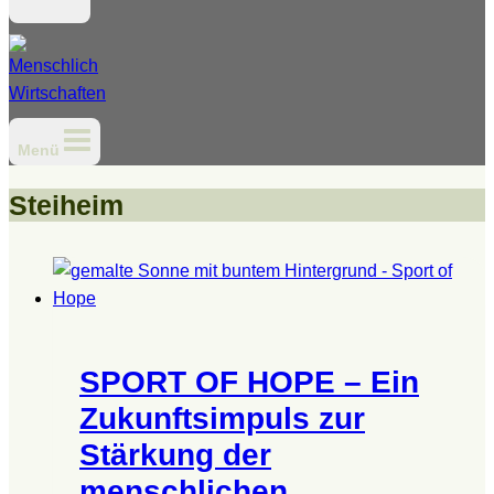
Menü
Steiheim
SPORT OF HOPE – Ein
Zukunftsimpuls zur
Stärkung der
menschlichen