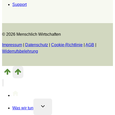
Support
© 2026 Menschlich Wirtschaften
Impressum
|
Datenschutz
|
Cookie-Richtlinie
|
AGB
|
Widerrufsbelehrung
Untermenü
Was wir tun
umschalten