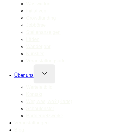
Was wir tun
Initiativen
Crowdfunding
Jobbörse
Stellenanzeigen
Läden
Wanderjahr
Künstler
Veranstaltungsorte
Untermenü
Über uns
umschalten
Werteleitbild
Kontakt
Wer, was, wo? (Karte)
Schaufenster
Partnernetzwerke
Veranstaltungen
Blog