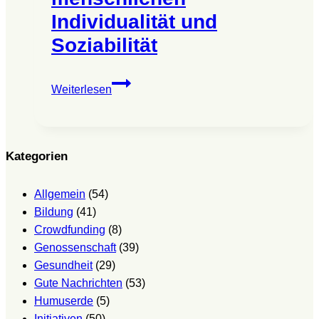
Individualität und
Soziabilität
SPORT
Weiterlesen
OF
HOPE
–
Ein
Kategorien
Zukunftsimpuls
zur
Allgemein
(54)
Stärkung
Bildung
(41)
der
Crowdfunding
(8)
menschlichen
Genossenschaft
(39)
Individualität
Gesundheit
(29)
und
Gute Nachrichten
(53)
Soziabilität
Humuserde
(5)
Initiativen
(50)