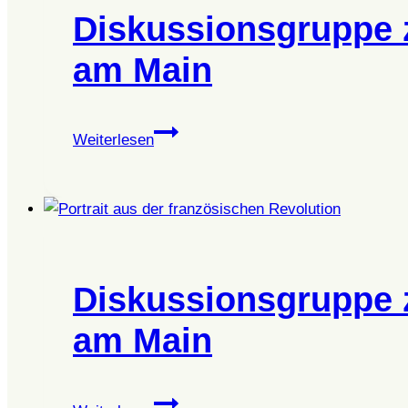
Diskussionsgruppe z
am Main
Diskussionsgruppe
Weiterlesen
zur
Sozialen
Dreigliederung
in
Frankfurt
am
Diskussionsgruppe z
Main
am Main
Diskussionsgruppe