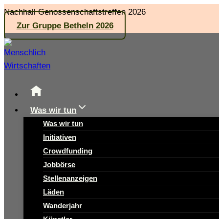
Zum
Nachhall Genossenschaftstreffen 2026
Inhalt
Zur Gruppe Betheln 2026
springen
Was wir tun
Was wir tun
Initiativen
Crowdfunding
Jobbörse
Stellenanzeigen
Läden
Wanderjahr