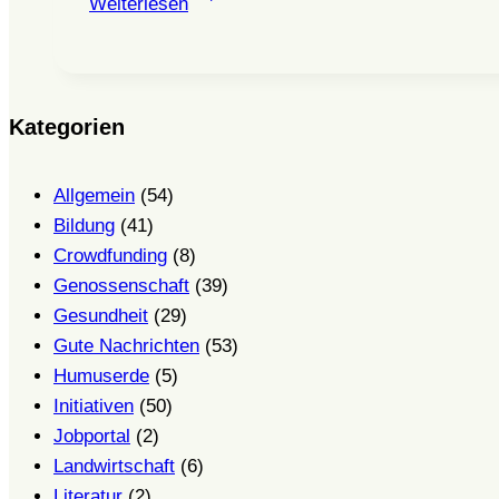
Weiterlesen
zur
Sozialen
Dreigliederung
in
Kategorien
Frankfurt
am
Allgemein
(54)
Main
Bildung
(41)
Crowdfunding
(8)
Genossenschaft
(39)
Gesundheit
(29)
Gute Nachrichten
(53)
Humuserde
(5)
Initiativen
(50)
Jobportal
(2)
Landwirtschaft
(6)
Literatur
(2)