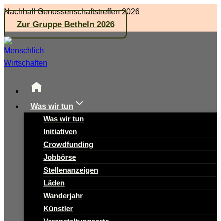
Zum
Nachhall Genossenschaftstreffen 2026
Inhalt
Zur Gruppe Betheln 2026
springen
Was wir tun
Was wir tun
Initiativen
Crowdfunding
Jobbörse
Stellenanzeigen
Läden
Wanderjahr
Künstler