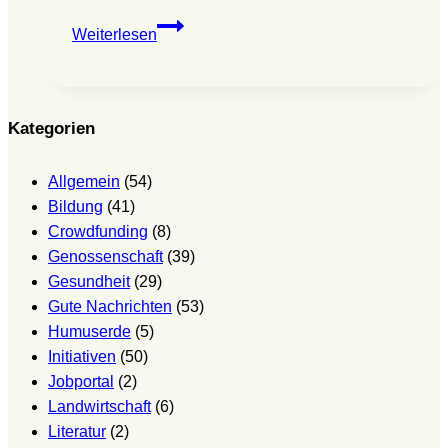
Die
Weiterlesen
Befreiung
des
Klangs
–
Kategorien
Eine
Klangreise
Allgemein
(54)
von
Bildung
(41)
Klassik
Crowdfunding
(8)
bis
Genossenschaft
(39)
Jazz
Gesundheit
(29)
(Workshop)
Gute Nachrichten
(53)
Humuserde
(5)
Initiativen
(50)
Jobportal
(2)
Landwirtschaft
(6)
Literatur
(2)