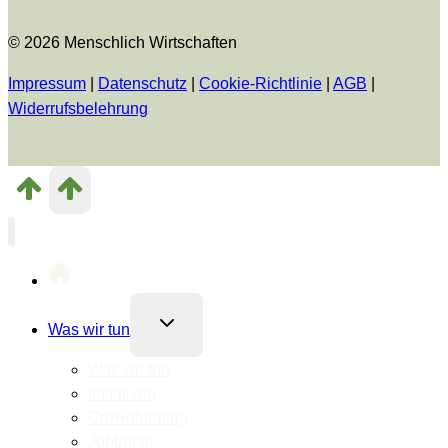
© 2026 Menschlich Wirtschaften
Impressum
|
Datenschutz
|
Cookie-Richtlinie
|
AGB
|
Widerrufsbelehrung
Untermenü
Was wir tun
umschalten
Was wir tun
Initiativen
Crowdfunding
Jobbörse