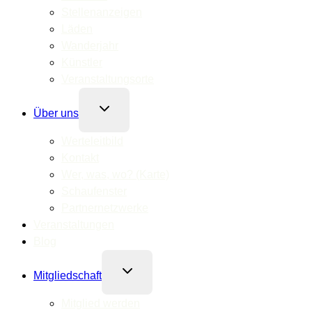
Stellenanzeigen
Läden
Wanderjahr
Künstler
Veranstaltungsorte
Untermenü
Über uns
umschalten
Werteleitbild
Kontakt
Wer, was, wo? (Karte)
Schaufenster
Partnernetzwerke
Veranstaltungen
Blog
Untermenü
Mitgliedschaft
umschalten
Mitglied werden