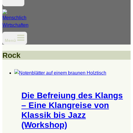
Menü
Rock
Die Befreiung des Klangs
– Eine Klangreise von
Klassik bis Jazz
(Workshop)