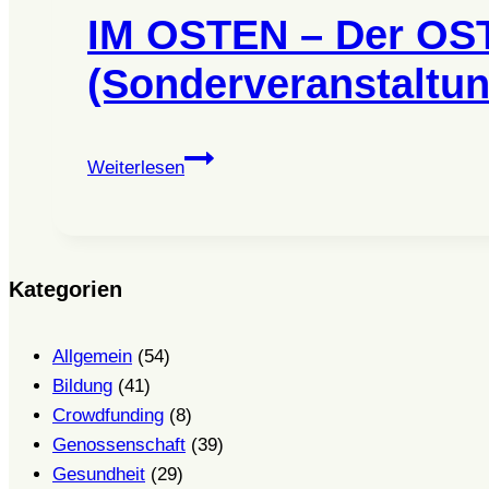
IM OSTEN – Der OST
(Sonderveranstaltun
IM
Weiterlesen
OSTEN
–
Der
OSTEN
Kategorien
redet
Tacheles!
Allgemein
(54)
(Sonderveranstaltung)
Bildung
(41)
Crowdfunding
(8)
Genossenschaft
(39)
Gesundheit
(29)