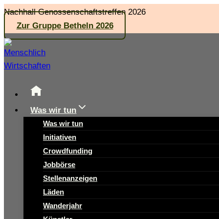
Zum
Nachhall Genossenschaftstreffen 2026
Inhalt
Zur Gruppe Betheln 2026
springen
Was wir tun
Was wir tun
Initiativen
Crowdfunding
Jobbörse
Stellenanzeigen
Läden
Wanderjahr