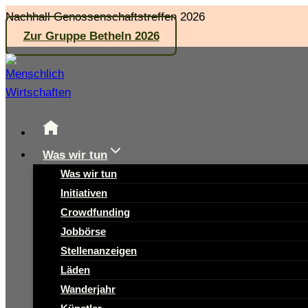
Zum
Nachhall Genossenschaftstreffen 2026
Inhalt
Zur Gruppe Betheln 2026
springen
Was wir tun
Was wir tun
Initiativen
Crowdfunding
Jobbörse
Stellenanzeigen
Läden
Wanderjahr