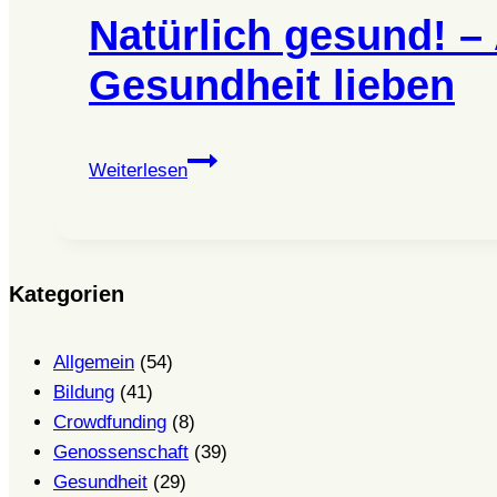
Natürlich gesund! –
Gesundheit lieben
Natürlich
Weiterlesen
gesund!
–
Austausch
für
Kategorien
Menschen,
die
Allgemein
(54)
Gesundheit
Bildung
(41)
lieben
Crowdfunding
(8)
Genossenschaft
(39)
Gesundheit
(29)