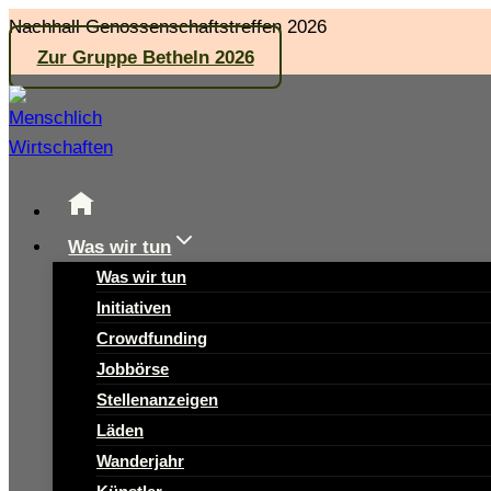
Zum
Nachhall Genossenschaftstreffen 2026
Inhalt
Zur Gruppe Betheln 2026
springen
Was wir tun
Was wir tun
Initiativen
Crowdfunding
Jobbörse
Stellenanzeigen
Läden
Wanderjahr