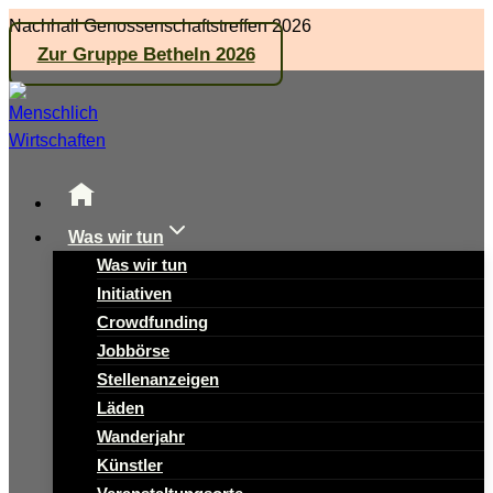
Zum
Nachhall Genossenschaftstreffen 2026
Inhalt
Zur Gruppe Betheln 2026
springen
Was wir tun
Was wir tun
Initiativen
Crowdfunding
Jobbörse
Stellenanzeigen
Läden
Wanderjahr
Künstler