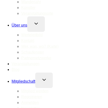
Wanderjahr
Künstler
Veranstaltungsorte
Untermenü
Über uns
umschalten
Werteleitbild
Kontakt
Wer, was, wo? (Karte)
Schaufenster
Partnernetzwerke
Veranstaltungen
Blog
Untermenü
Mitgliedschaft
umschalten
Mitglied werden
Registrieren
Anmelden