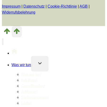
Impressum
|
Datenschutz
|
Cookie-Richtlinie
|
AGB
|
Widerrufsbelehrung
Untermenü
Was wir tun
umschalten
Was wir tun
Initiativen
Crowdfunding
Jobbörse
Stellenanzeigen
Läden