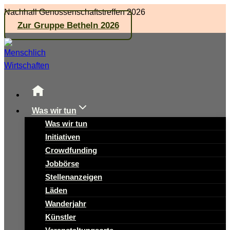
Zum
Nachhall Genossenschaftstreffen 2026
Inhalt
Zur Gruppe Betheln 2026
springen
Was wir tun
Was wir tun
Initiativen
Crowdfunding
Jobbörse
Stellenanzeigen
Läden
Wanderjahr
Künstler