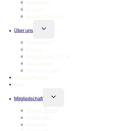
Wanderjahr
Künstler
Veranstaltungsorte
Untermenü
Über uns
umschalten
Werteleitbild
Kontakt
Wer, was, wo? (Karte)
Schaufenster
Partnernetzwerke
Veranstaltungen
Blog
Untermenü
Mitgliedschaft
umschalten
Mitglied werden
Registrieren
Anmelden