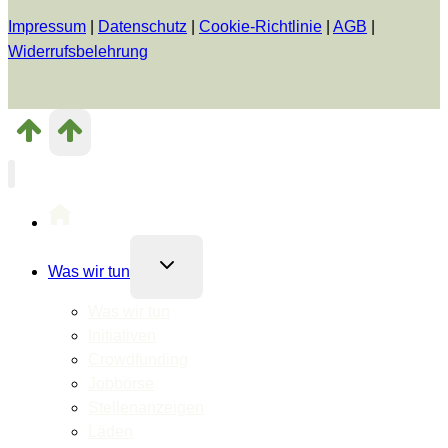
Impressum
|
Datenschutz
|
Cookie-Richtlinie
|
AGB
|
Widerrufsbelehrung
Untermenü
Was wir tun
umschalten
Was wir tun
Initiativen
Crowdfunding
Jobbörse
Stellenanzeigen
Läden