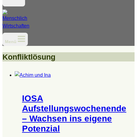
Menü
Konfliktlösung
IOSA
Aufstellungswochenende
– Wachsen ins eigene
Potenzial