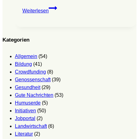
IOSA
Weiterlesen
Aufstellungswochenende
–
Wachsen
ins
Kategorien
eigene
Potenzial
Allgemein
(54)
Bildung
(41)
Crowdfunding
(8)
Genossenschaft
(39)
Gesundheit
(29)
Gute Nachrichten
(53)
Humuserde
(5)
Initiativen
(50)
Jobportal
(2)
Landwirtschaft
(6)
Literatur
(2)