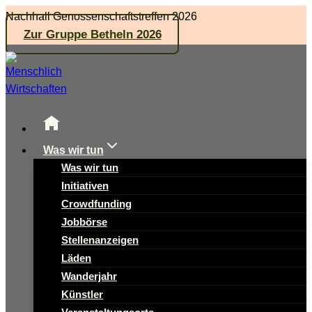
Zum
Nachhall Genossenschaftstreffen 2026
Inhalt
Zur Gruppe Betheln 2026
springen
Was wir tun
Was wir tun
Initiativen
Crowdfunding
Jobbörse
Stellenanzeigen
Läden
Wanderjahr
Künstler