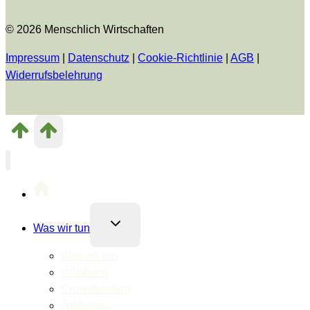
© 2026 Menschlich Wirtschaften
Impressum
|
Datenschutz
|
Cookie-Richtlinie
|
AGB
|
Widerrufsbelehrung
Untermenü
Was wir tun
umschalten
Was wir tun
Initiativen
Crowdfunding
Jobbörse