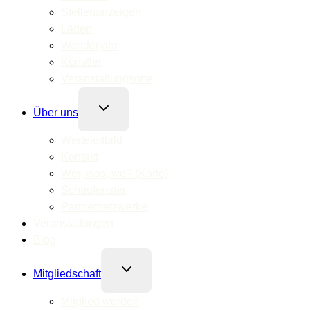
Stellenanzeigen
Läden
Wanderjahr
Künstler
Veranstaltungsorte
Untermenü
Über uns
umschalten
Werteleitbild
Kontakt
Wer, was, wo? (Karte)
Schaufenster
Partnernetzwerke
Veranstaltungen
Blog
Untermenü
Mitgliedschaft
umschalten
Mitglied werden