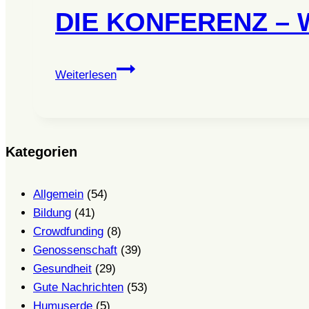
DIE KONFERENZ – 
DIE
Weiterlesen
KONFERENZ
–
Wir
machen
Kategorien
schon
mal
Allgemein
(54)
morgen…
Bildung
(41)
Crowdfunding
(8)
Genossenschaft
(39)
Gesundheit
(29)
Gute Nachrichten
(53)
Humuserde
(5)