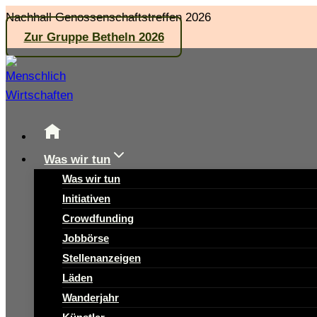
Zum
Nachhall Genossenschaftstreffen 2026
Inhalt
Zur Gruppe Betheln 2026
springen
Was wir tun
Was wir tun
Initiativen
Crowdfunding
Jobbörse
Stellenanzeigen
Läden
Wanderjahr