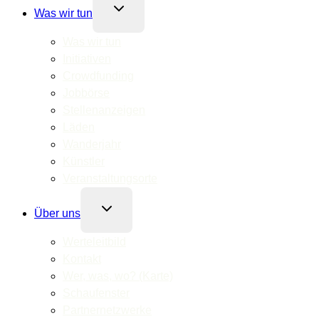
Untermenü
Was wir tun
umschalten
Was wir tun
Initiativen
Crowdfunding
Jobbörse
Stellenanzeigen
Läden
Wanderjahr
Künstler
Veranstaltungsorte
Untermenü
Über uns
umschalten
Werteleitbild
Kontakt
Wer, was, wo? (Karte)
Schaufenster
Partnernetzwerke