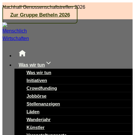
Zum
Nachhall Genossenschaftstreffen 2026
Inhalt
Zur Gruppe Betheln 2026
springen
Was wir tun
Was wir tun
Initiativen
Crowdfunding
Jobbörse
Stellenanzeigen
Läden
Wanderjahr
Künstler