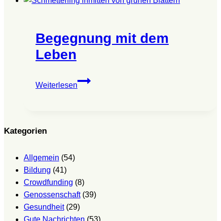
Begegnung mit dem
Leben
Begegnung
Weiterlesen
mit
dem
Leben
Kategorien
Allgemein
(54)
Bildung
(41)
Crowdfunding
(8)
Genossenschaft
(39)
Gesundheit
(29)
Gute Nachrichten
(53)