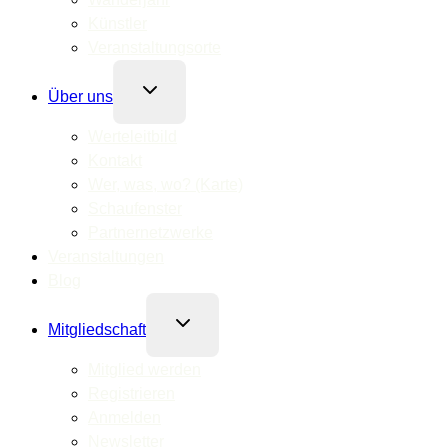
Künstler
Veranstaltungsorte
Untermenü
Über uns
umschalten
Werteleitbild
Kontakt
Wer, was, wo? (Karte)
Schaufenster
Partnernetzwerke
Veranstaltungen
Blog
Untermenü
Mitgliedschaft
umschalten
Mitglied werden
Registrieren
Anmelden
Newsletter