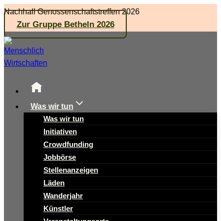
Zum
Nachhall Genossenschaftstreffen 2026
Inhalt
Zur Gruppe Betheln 2026
springen
Was wir tun
Was wir tun
Initiativen
Crowdfunding
Jobbörse
Stellenanzeigen
Läden
Wanderjahr
Künstler