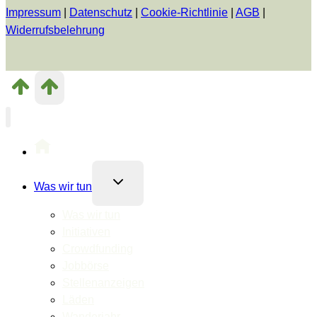
Impressum
|
Datenschutz
|
Cookie-Richtlinie
|
AGB
|
Widerrufsbelehrung
Untermenü
Was wir tun
umschalten
Was wir tun
Initiativen
Crowdfunding
Jobbörse
Stellenanzeigen
Läden
Wanderjahr