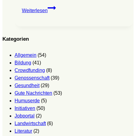
Gartenkonzert
Weiterlesen
mit
Clara
Werden
–
Kategorien
Allerweltsgeburtstag
auf
Allgemein
(54)
dem
Bildung
(41)
EM-
Crowdfunding
(8)
Hof-
Genossenschaft
(39)
Pinokkio
Gesundheit
(29)
Gute Nachrichten
(53)
Humuserde
(5)
Initiativen
(50)
Jobportal
(2)
Landwirtschaft
(6)
Literatur
(2)