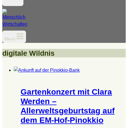
Menü
digitale Wildnis
Gartenkonzert mit Clara
Werden –
Allerweltsgeburtstag auf
dem EM-Hof-Pinokkio