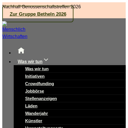
Zum
Nachhall Genossenschaftstreffen 2026
Inhalt
Zur Gruppe Betheln 2026
springen
Was wir tun
Was wir tun
Initiativen
Crowdfunding
Jobbörse
Stellenanzeigen
Läden
Wanderjahr
Künstler