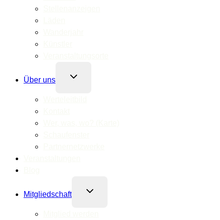
Stellenanzeigen
Läden
Wanderjahr
Künstler
Veranstaltungsorte
Untermenü
Über uns
umschalten
Werteleitbild
Kontakt
Wer, was, wo? (Karte)
Schaufenster
Partnernetzwerke
Veranstaltungen
Blog
Untermenü
Mitgliedschaft
umschalten
Mitglied werden