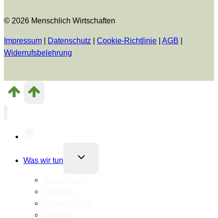
© 2026 Menschlich Wirtschaften
Impressum
|
Datenschutz
|
Cookie-Richtlinie
|
AGB
|
Widerrufsbelehrung
Untermenü
Was wir tun
umschalten
Was wir tun
Initiativen
Crowdfunding
Jobbörse