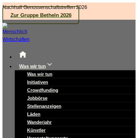
Zum
Nachhall Genossenschaftstreffen 2026
Inhalt
Zur Gruppe Betheln 2026
springen
Was wir tun
Was wir tun
Initiativen
Crowdfunding
Jobbörse
Stellenanzeigen
Läden
Wanderjahr
Künstler