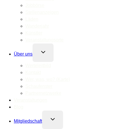
Jobbörse
Stellenanzeigen
Läden
Wanderjahr
Künstler
Veranstaltungsorte
Untermenü
Über uns
umschalten
Werteleitbild
Kontakt
Wer, was, wo? (Karte)
Schaufenster
Partnernetzwerke
Veranstaltungen
Blog
Untermenü
Mitgliedschaft
umschalten