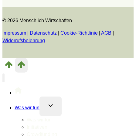
© 2026 Menschlich Wirtschaften
Impressum
|
Datenschutz
|
Cookie-Richtlinie
|
AGB
|
Widerrufsbelehrung
Untermenü
Was wir tun
umschalten
Was wir tun
Initiativen
Crowdfunding