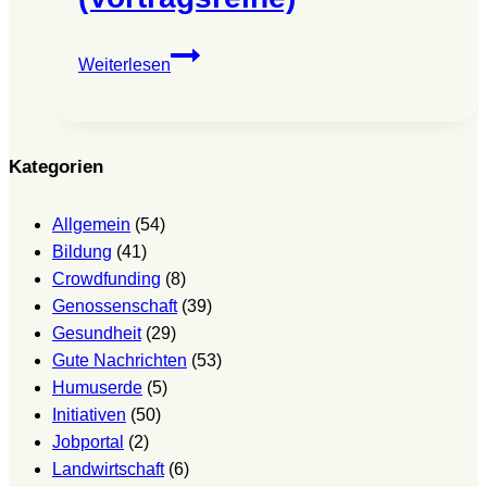
Dr.
Weiterlesen
Wolfgang
Wodarg:
Die
Welt
Kategorien
ist
krank
Allgemein
(54)
–
Bildung
(41)
wie
Crowdfunding
(8)
kann
Genossenschaft
(39)
man
Gesundheit
(29)
da
Gute Nachrichten
(53)
gesund
Humuserde
(5)
sein?
Initiativen
(50)
(Vortragsreihe)
Jobportal
(2)
Landwirtschaft
(6)