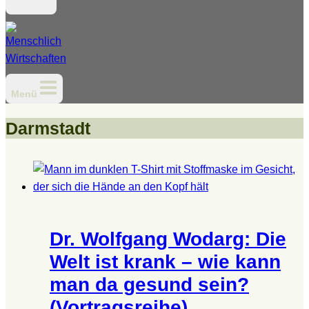
Menü
Darmstadt
Dr. Wolfgang Wodarg: Die
Welt ist krank – wie kann
man da gesund sein?
(Vortragsreihe)