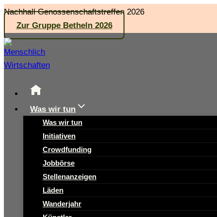
Zum
Nachhall Genossenschaftstreffen 2026
Inhalt
Zur Gruppe Betheln 2026
springen
Was wir tun
Was wir tun
Initiativen
Crowdfunding
Jobbörse
Stellenanzeigen
Läden
Wanderjahr