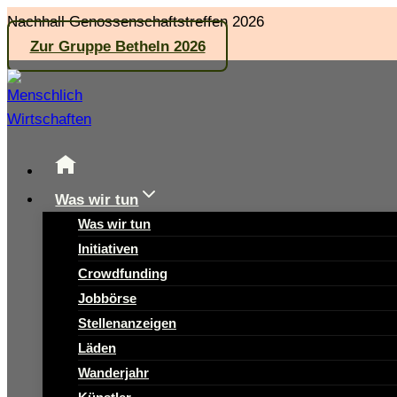
Zum
Nachhall Genossenschaftstreffen 2026
Inhalt
Zur Gruppe Betheln 2026
springen
Was wir tun
Was wir tun
Initiativen
Crowdfunding
Jobbörse
Stellenanzeigen
Läden
Wanderjahr