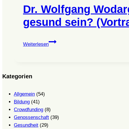
Dr. Wolfgang Wodarg
gesund sein? (Vortr
Dr.
Weiterlesen
Wolfgang
Wodarg:
Die
Welt
Kategorien
ist
krank
Allgemein
(54)
–
Bildung
(41)
wie
Crowdfunding
(8)
kann
Genossenschaft
(39)
man
Gesundheit
(29)
da