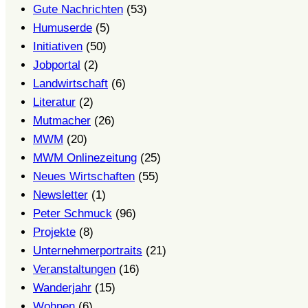
Gute Nachrichten
(53)
gesund
Humuserde
(5)
sein?
Initiativen
(50)
(Vortragsreihe)
Jobportal
(2)
Landwirtschaft
(6)
Literatur
(2)
Mutmacher
(26)
MWM
(20)
MWM Onlinezeitung
(25)
Neues Wirtschaften
(55)
Newsletter
(1)
Peter Schmuck
(96)
Projekte
(8)
Unternehmerportraits
(21)
Veranstaltungen
(16)
Wanderjahr
(15)
Wohnen
(6)