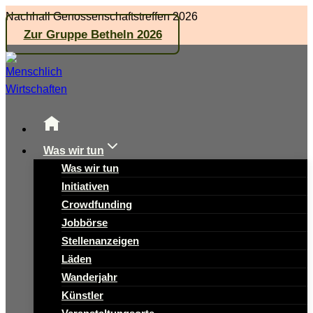
Zum
Nachhall Genossenschaftstreffen 2026
Inhalt
Zur Gruppe Betheln 2026
springen
Was wir tun
Was wir tun
Initiativen
Crowdfunding
Jobbörse
Stellenanzeigen
Läden
Wanderjahr
Künstler