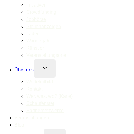
Initiativen
Crowdfunding
Jobbörse
Stellenanzeigen
Läden
Wanderjahr
Künstler
Veranstaltungsorte
Untermenü
Über uns
umschalten
Werteleitbild
Kontakt
Wer, was, wo? (Karte)
Schaufenster
Partnernetzwerke
Veranstaltungen
Blog