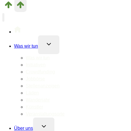
Untermenü
Was wir tun
umschalten
Was wir tun
Initiativen
Crowdfunding
Jobbörse
Stellenanzeigen
Läden
Wanderjahr
Künstler
Veranstaltungsorte
Untermenü
Über uns
umschalten