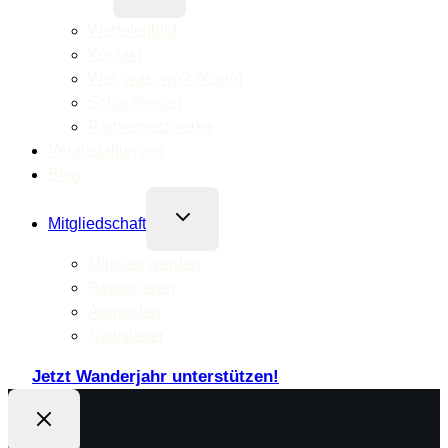
Werteleitbild
Kontakt
Wer, was, wo? (Karte)
Schaufenster
Partnernetzwerke
Veranstaltungen
Blog
Untermenü
Mitgliedschaft
umschalten
Mitglied werden
Registrieren
Anmelden
Newsletter
Jetzt Wanderjahr unterstützen!