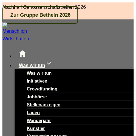
Zum
Nachhall Genossenschaftstreffen 2026
Inhalt
Zur Gruppe Betheln 2026
springen
Was wir tun
Was wir tun
Initiativen
Crowdfunding
Jobbörse
Stellenanzeigen
Läden
Wanderjahr
Künstler