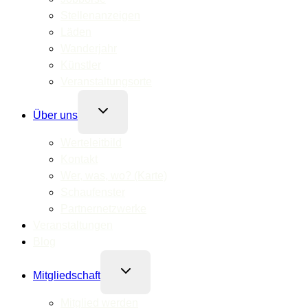
Stellenanzeigen
Läden
Wanderjahr
Künstler
Veranstaltungsorte
Untermenü
Über uns
umschalten
Werteleitbild
Kontakt
Wer, was, wo? (Karte)
Schaufenster
Partnernetzwerke
Veranstaltungen
Blog
Untermenü
Mitgliedschaft
umschalten
Mitglied werden