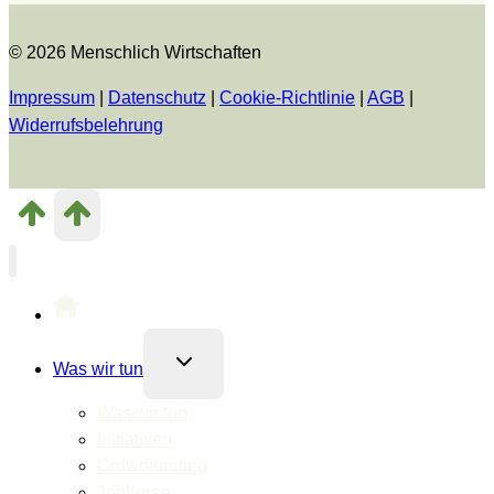
© 2026 Menschlich Wirtschaften
Impressum
|
Datenschutz
|
Cookie-Richtlinie
|
AGB
|
Widerrufsbelehrung
Untermenü
Was wir tun
umschalten
Was wir tun
Initiativen
Crowdfunding
Jobbörse