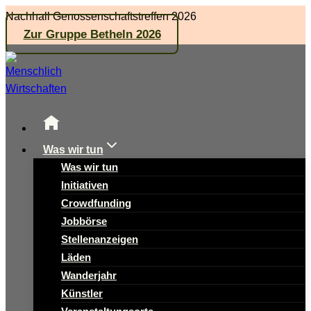
Zum
Nachhall Genossenschaftstreffen 2026
Inhalt
Zur Gruppe Betheln 2026
springen
Was wir tun
Was wir tun
Initiativen
Crowdfunding
Jobbörse
Stellenanzeigen
Läden
Wanderjahr
Künstler