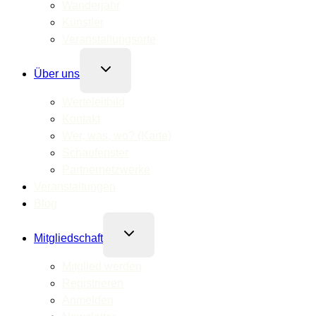
Wanderjahr
Künstler
Veranstaltungsorte
Untermenü
Über uns
umschalten
Werteleitbild
Kontakt
Wer, was, wo? (Karte)
Schaufenster
Partnernetzwerke
Veranstaltungen
Blog
Untermenü
Mitgliedschaft
umschalten
Mitglied werden
Registrieren
Anmelden