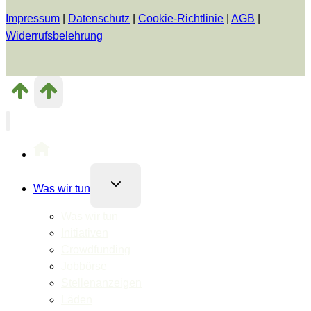
Impressum
|
Datenschutz
|
Cookie-Richtlinie
|
AGB
|
Widerrufsbelehrung
Untermenü
Was wir tun
umschalten
Was wir tun
Initiativen
Crowdfunding
Jobbörse
Stellenanzeigen
Läden