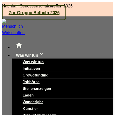
Zum
Nachhall Genossenschaftstreffen 2026
Inhalt
Zur Gruppe Betheln 2026
springen
Was wir tun
Was wir tun
Initiativen
Crowdfunding
Jobbörse
Stellenanzeigen
Läden
Wanderjahr
Künstler