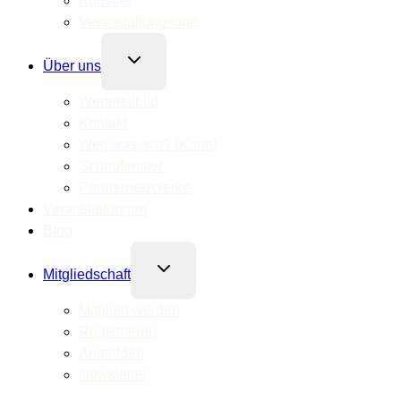
Künstler
Veranstaltungsorte
Untermenü
Über uns
umschalten
Werteleitbild
Kontakt
Wer, was, wo? (Karte)
Schaufenster
Partnernetzwerke
Veranstaltungen
Blog
Untermenü
Mitgliedschaft
umschalten
Mitglied werden
Registrieren
Anmelden
Newsletter