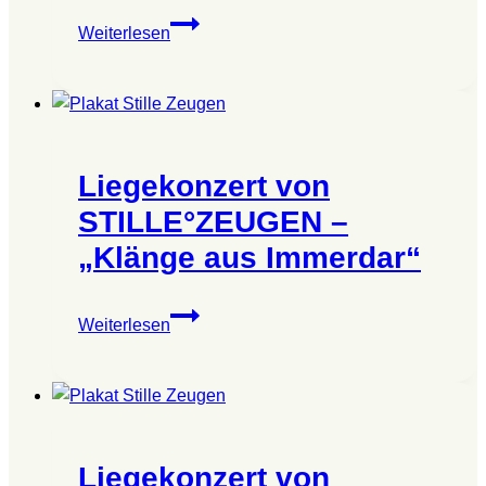
Liegekonzert
Weiterlesen
von
STILLE°ZEUGEN
–
„Klänge
aus
Liegekonzert von
Immerdar“
STILLE°ZEUGEN –
„Klänge aus Immerdar“
Liegekonzert
Weiterlesen
von
STILLE°ZEUGEN
–
„Klänge
aus
Liegekonzert von
Immerdar“