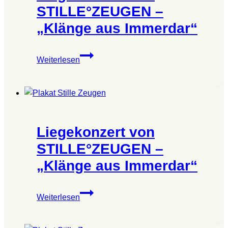
um
STILLE°ZEUGEN –
12
„Klänge aus Immerdar“
Liegekonzert
Weiterlesen
von
STILLE°ZEUGEN
–
„Klänge
aus
Liegekonzert von
Immerdar“
STILLE°ZEUGEN –
„Klänge aus Immerdar“
Liegekonzert
Weiterlesen
von
STILLE°ZEUGEN