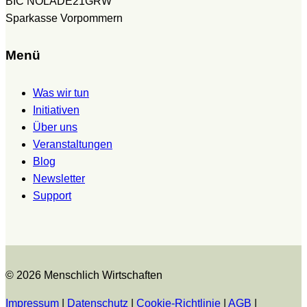
BIC NOLADE21GRW
Sparkasse Vorpommern
Menü
Was wir tun
Initiativen
Über uns
Veranstaltungen
Blog
Newsletter
Support
© 2026 Menschlich Wirtschaften
Impressum
|
Datenschutz
|
Cookie-Richtlinie
|
AGB
|