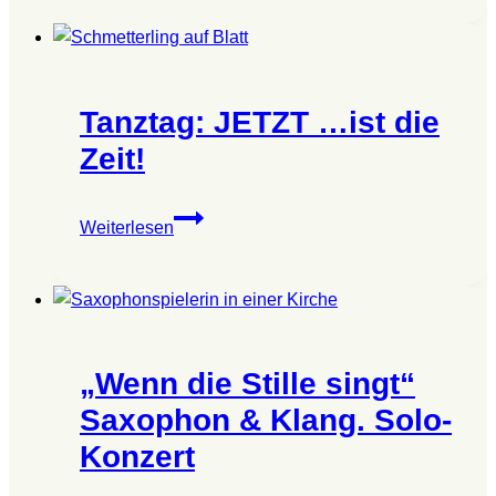
dem
Leben
Tanztag: JETZT …ist die
Zeit!
Tanztag:
Weiterlesen
JETZT
…
ist
die
Zeit!
„Wenn die Stille singt“
Saxophon & Klang. Solo-
Konzert