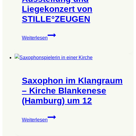
Liegekonzert von
STILLE°ZEUGEN
Ermächtigung
Weiterlesen
der
Elemente
–
Weihungsritual,
Ausstellung
Saxophon im Klangraum
und
Liegekonzert
– Kirche Blankenese
von
(Hamburg) um 12
STILLE°ZEUGEN
Saxophon
Weiterlesen
im
Klangraum