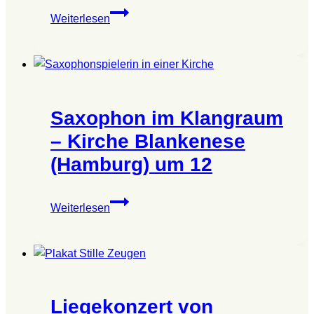
„Wenn
Weiterlesen
die
Stille
singt“
Saxophon
&
Saxophon im Klangraum
Klang.
Solo-
– Kirche Blankenese
Konzert
(Hamburg) um 12
Saxophon
Weiterlesen
im
Klangraum
–
Kirche
Blankenese
Liegekonzert von
(Hamburg)