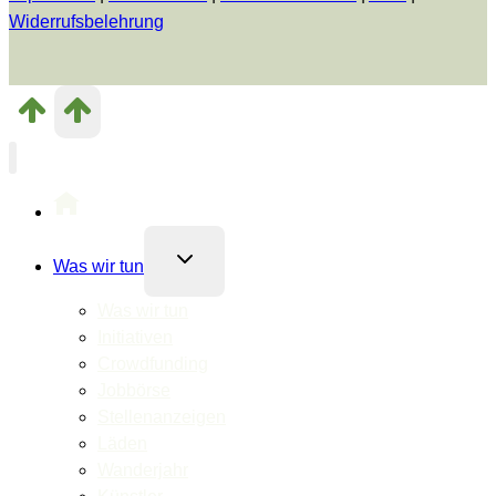
Widerrufsbelehrung
Untermenü
Was wir tun
umschalten
Was wir tun
Initiativen
Crowdfunding
Jobbörse
Stellenanzeigen
Läden
Wanderjahr