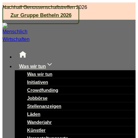
Zum
Nachhall Genossenschaftstreffen 2026
Inhalt
Zur Gruppe Betheln 2026
springen
Was wir tun
Was wir tun
Initiativen
Crowdfunding
Jobbörse
Stellenanzeigen
Läden
Wanderjahr
Künstler