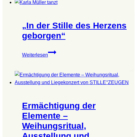
–
„Klänge
aus
„In der Stille des Herzens
Immerdar“
geborgen“
„In
Weiterlesen
der
Stille
des
Herzens
geborgen“
Ermächtigung der
Elemente –
Weihungsritual,
Ausstellung und