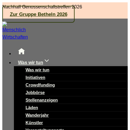
Zum
Nachhall Genossenschaftstreffen 2026
Inhalt
Zur Gruppe Betheln 2026
springen
Was wir tun
Was wir tun
Initiativen
Crowdfunding
Jobbörse
Stellenanzeigen
Läden
Wanderjahr
Künstler