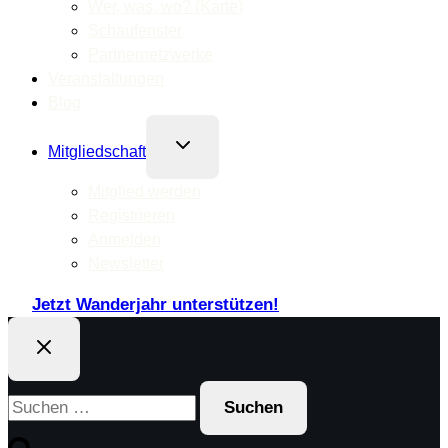
Wer, was, wo? (Karte)
Schaufenster
Partnernetzwerke
Veranstaltungen
Blog
Untermenü
Mitgliedschaft
umschalten
Mitglied werden
Registrieren
Anmelden
Newsletter
Jetzt Wanderjahr unterstützen!
Suchen
nach: