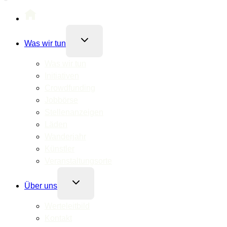
Untermenü
Was wir tun
umschalten
Was wir tun
Initiativen
Crowdfunding
Jobbörse
Stellenanzeigen
Läden
Wanderjahr
Künstler
Veranstaltungsorte
Untermenü
Über uns
umschalten
Werteleitbild
Kontakt