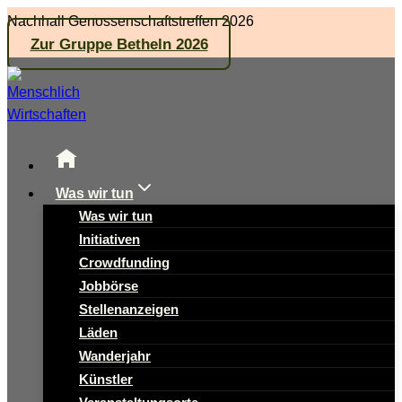
Zum
Nachhall Genossenschaftstreffen 2026
Inhalt
Zur Gruppe Betheln 2026
springen
Was wir tun
Was wir tun
Initiativen
Crowdfunding
Jobbörse
Stellenanzeigen
Läden
Wanderjahr
Künstler