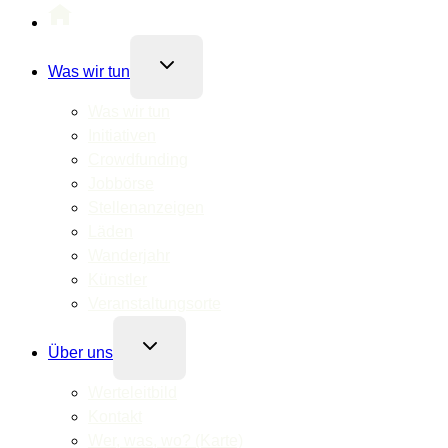
Untermenü
Was wir tun
umschalten
Was wir tun
Initiativen
Crowdfunding
Jobbörse
Stellenanzeigen
Läden
Wanderjahr
Künstler
Veranstaltungsorte
Untermenü
Über uns
umschalten
Werteleitbild
Kontakt
Wer, was, wo? (Karte)