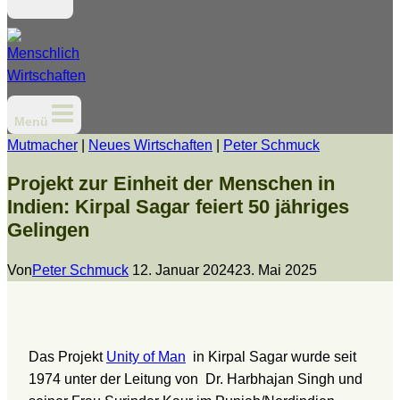
Menü
Mutmacher
|
Neues Wirtschaften
|
Peter Schmuck
Projekt zur Einheit der Menschen in
Indien: Kirpal Sagar feiert 50 jähriges
Gelingen
Von
Peter Schmuck
12. Januar 2024
23. Mai 2025
Das Projekt
Unity of Man
in Kirpal Sagar wurde seit
1974 unter der Leitung von Dr. Harbhajan Singh und