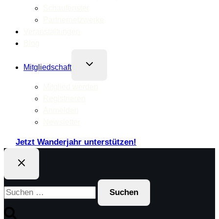
Schaufenster
Partnernetzwerke
Veranstaltungen
Blog
Untermenü
Mitgliedschaft
umschalten
Mitglied werden
Registrieren
Anmelden
Newsletter
Jetzt Wanderjahr unterstützen!
Suchen
nach: